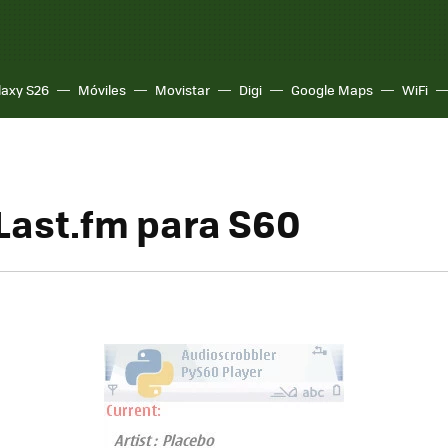
laxy S26
Móviles
Movistar
Digi
Google Maps
WiFi
 Last.fm para S60