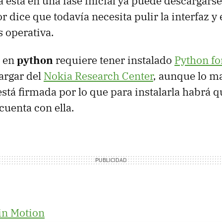
 está en una fase inicial ya puede descargarse
or dice que todavía necesita pulir la interfaz y
s operativa.
a en
python
requiere tener instalado
Python fo
rgar del
Nokia Research Center
, aunque lo ma
está firmada por lo que para instalarla habrá q
cuenta con ella.
in Motion