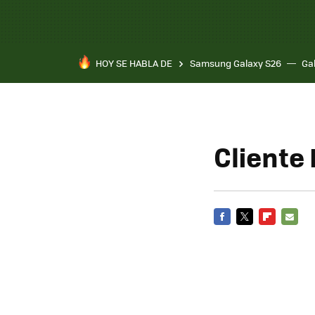
HOY SE HABLA DE
Samsung Galaxy S26
Ga
Cliente
FACEBOOK
TWITTER
FLIPBOARD
E-
MAIL