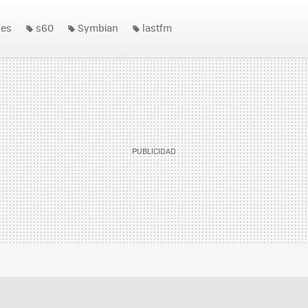
nes
s60
Symbian
lastfm