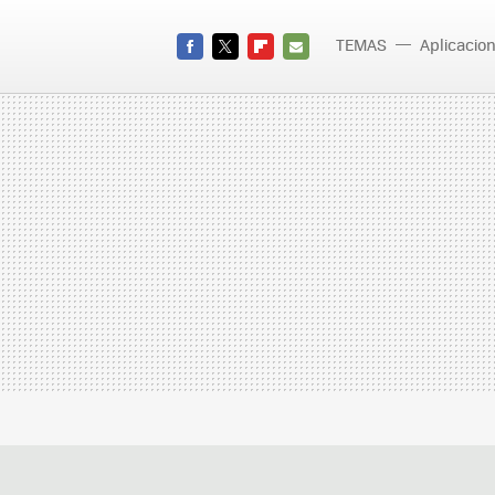
TEMAS
Aplicacio
FACEBOOK
TWITTER
FLIPBOARD
E-
MAIL