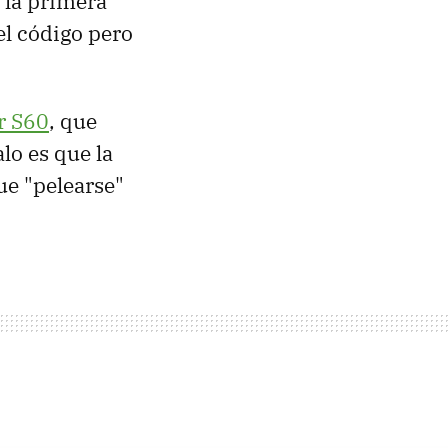
 la primera
 el código pero
r S60
, que
lo es que la
ue "pelearse"