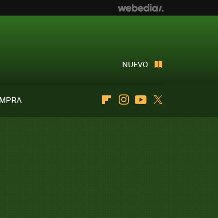
NUEVO
OMPRA
Flipboard
Instagram
Youtube
Twitter