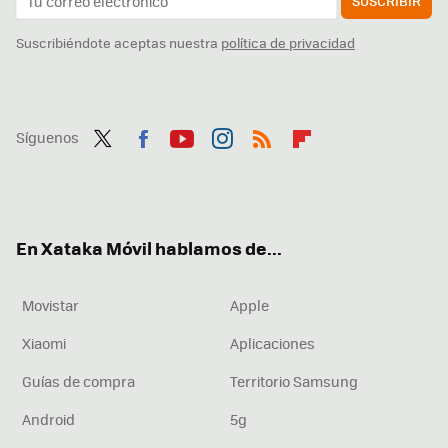
SUSCRIBIR
Suscribiéndote aceptas nuestra
política de privacidad
Síguenos
Twit
Fac
You
Inst
RSS
Flip
ter
ebo
tub
agr
boa
ok
e
am
rd
En Xataka Móvil hablamos de...
Movistar
Apple
Xiaomi
Aplicaciones
Guías de compra
Territorio Samsung
Android
5g