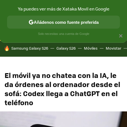
Ya puedes ver más de Xataka Movil en Google
CONECTIVIDAD
MÓVIL Y SOCIEDAD
APLICACIONES
COM
Añádenos como fuente preferida
Solo necesitas una cuenta de Google
×
HOY SE HABLA DE
Samsung Galaxy S26
Galaxy S26
Móviles
Movistar
El móvil ya no chatea con la IA, le
da órdenes al ordenador desde el
sofá: Codex llega a ChatGPT en el
teléfono