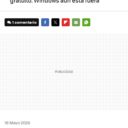
gratuito. Windows aún está fuera
1 comentario
FACEBOOK
TWITTER
FLIPBOARD
E-
WHATSAPP
MAIL
18 Mayo 2026