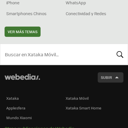
iPhone
WhatsApp
Smartphones Chinos
Conectividad y Redes
VER MÁS TEMAS
BUSCA
SUBIR
Xataka
Xataka Móvil
Applesfera
Xataka Smart Home
Mundo Xiaomi