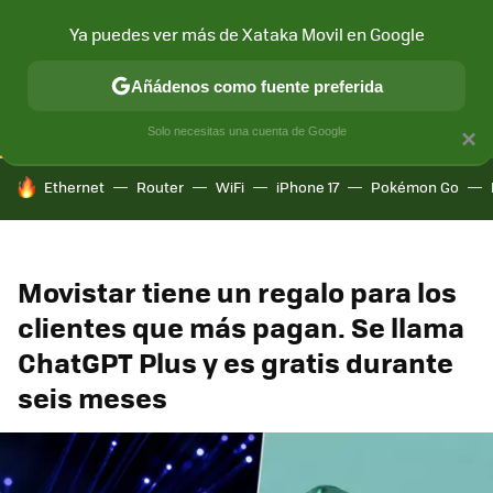
Ya puedes ver más de Xataka Movil en Google
CONECTIVIDAD
MÓVIL Y SOCIEDAD
APLICACIONES
COM
Añádenos como fuente preferida
Solo necesitas una cuenta de Google
×
HOY SE HABLA DE
Ethernet
Router
WiFi
iPhone 17
Pokémon Go
Movistar tiene un regalo para los
clientes que más pagan. Se llama
ChatGPT Plus y es gratis durante
seis meses