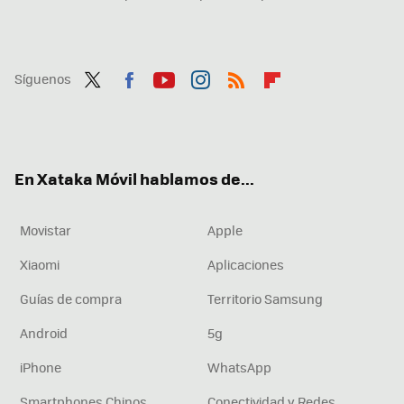
Síguenos
Twit
Fac
You
Inst
RSS
Flip
ter
ebo
tub
agr
boa
ok
e
am
rd
En Xataka Móvil hablamos de...
Movistar
Apple
Xiaomi
Aplicaciones
Guías de compra
Territorio Samsung
Android
5g
iPhone
WhatsApp
Smartphones Chinos
Conectividad y Redes