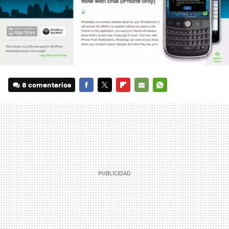
8 comentarios
FACEBOOK
TWITTER
FLIPBOARD
E-
WHATSAPP
MAIL