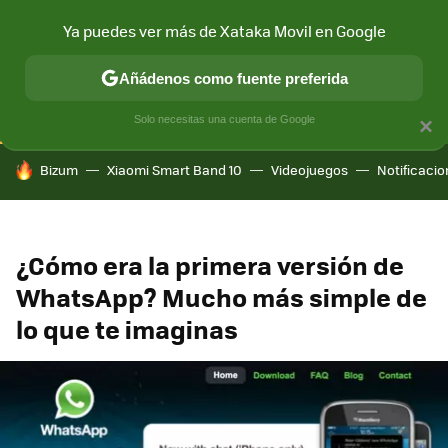
Ya puedes ver más de Xataka Movil en Google
CONECTIVIDAD
MÓVIL Y SOCIEDAD
APLICACIONES
COM
Añádenos como fuente preferida
Solo necesitas una cuenta de Google
×
HOY SE HABLA DE
Bizum
Xiaomi Smart Band 10
Videojuegos
Notificaci
¿Cómo era la primera versión de
WhatsApp? Mucho más simple de
lo que te imaginas