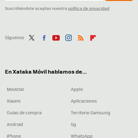
Suscribiéndote aceptas nuestra
política de privacidad
Síguenos
Twit
Fac
You
Inst
RSS
Flip
ter
ebo
tub
agr
boa
ok
e
am
rd
En Xataka Móvil hablamos de...
Movistar
Apple
Xiaomi
Aplicaciones
Guías de compra
Territorio Samsung
Android
5g
iPhone
WhatsApp