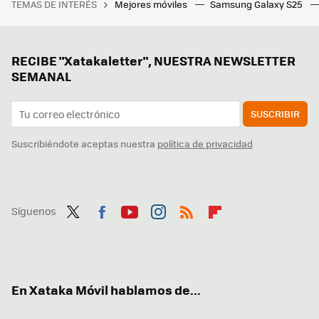
TEMAS DE INTERÉS
Mejores móviles
Samsung Galaxy S25
RECIBE "Xatakaletter", NUESTRA NEWSLETTER
SEMANAL
SUSCRIBIR
Suscribiéndote aceptas nuestra
política de privacidad
Síguenos
Twit
Fac
You
Inst
RSS
Flip
ter
ebo
tub
agr
boa
ok
e
am
rd
En Xataka Móvil hablamos de...