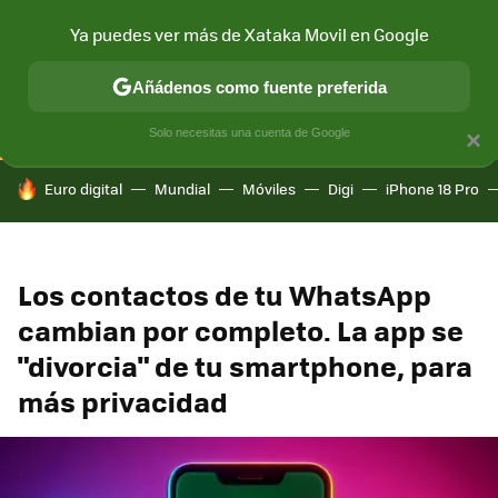
Ya puedes ver más de Xataka Movil en Google
CONECTIVIDAD
MÓVIL Y SOCIEDAD
APLICACIONES
COM
Añádenos como fuente preferida
Solo necesitas una cuenta de Google
×
HOY SE HABLA DE
Euro digital
Mundial
Móviles
Digi
iPhone 18 Pro
Los contactos de tu WhatsApp
cambian por completo. La app se
"divorcia" de tu smartphone, para
más privacidad