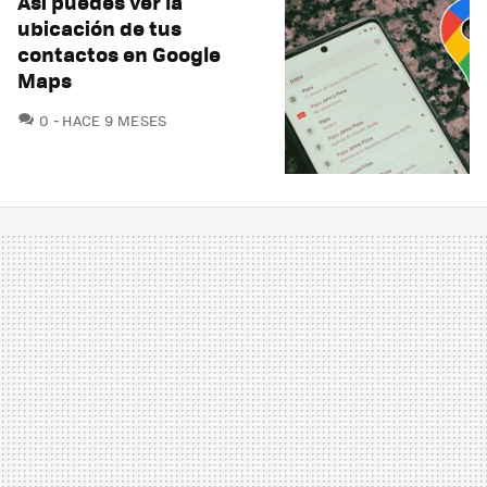
Así puedes ver la
ubicación de tus
contactos en Google
Maps
COMENTARIOS
0
HACE 9 MESES