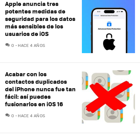
Apple anuncia tres
potentes medidas de
seguridad para los datos
más sensibles de los
usuarios de iOS
COMENTARIOS
0
HACE 4 AÑOS
Acabar con los
contactos duplicados
del iPhone nunca fue tan
fácil: así puedes
fusionarlos en iOS 16
COMENTARIOS
0
HACE 4 AÑOS