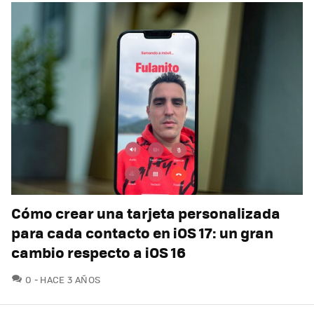
Cómo crear una tarjeta personalizada
para cada contacto en iOS 17: un gran
cambio respecto a iOS 16
COMENTARIOS
0
HACE 3 AÑOS