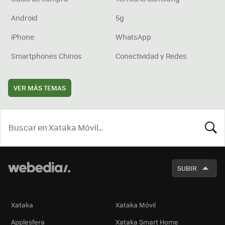
Android
5g
iPhone
WhatsApp
Smartphones Chinos
Conectividad y Redes
VER MÁS TEMAS
BUSCA
SUBIR
Xataka
Xataka Móvil
Applesfera
Xataka Smart Home