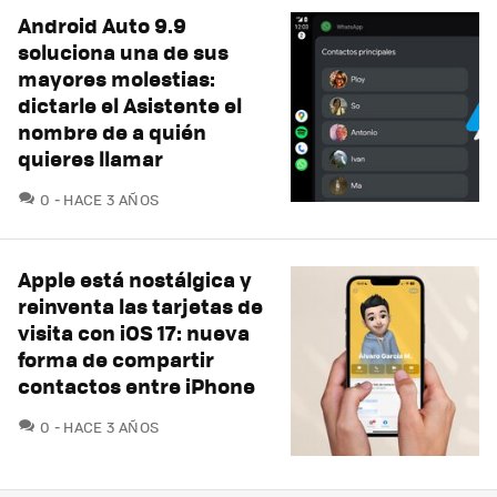
Android Auto 9.9
soluciona una de sus
mayores molestias:
dictarle el Asistente el
nombre de a quién
quieres llamar
COMENTARIOS
0
HACE 3 AÑOS
Apple está nostálgica y
reinventa las tarjetas de
visita con iOS 17: nueva
forma de compartir
contactos entre iPhone
COMENTARIOS
0
HACE 3 AÑOS