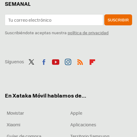
SEMANAL
SUSCRIBIR
Suscribiéndote aceptas nuestra
política de privacidad
Síguenos
Twit
Fac
You
Inst
RSS
Flip
ter
ebo
tub
agr
boa
ok
e
am
rd
En Xataka Móvil hablamos de...
Movistar
Apple
Xiaomi
Aplicaciones
Guías de compra
Territorio Samsung