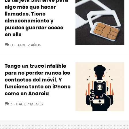
algo más que hacer
llamadas. Tiene
almacenamiento y
puedes guardar cosas
en ella
COMENTARIOS
0
HACE 2 AÑOS
Tengo un truco infalible
para no perder nunca los
contactos del móvil. Y
funciona tanto en iPhone
como en Android
COMENTARIOS
3
HACE 7 MESES