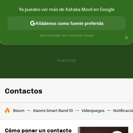
Ya puedes ver más de Xataka Movil en Google
CONECTIVIDAD
MÓVIL Y SOCIEDAD
APLICACIONES
COM
Añádenos como fuente preferida
Solo necesitas una cuenta de Google
×
Contactos
HOY SE HABLA DE
Bizum
Xiaomi Smart Band 10
Videojuegos
Notificaci
Cómo poner un contacto