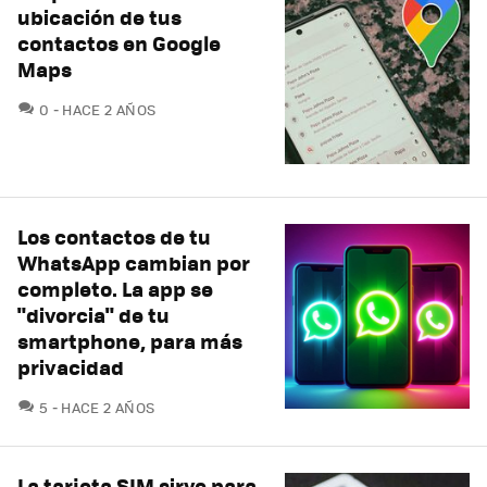
ubicación de tus
contactos en Google
Maps
COMENTARIOS
0
HACE 2 AÑOS
Los contactos de tu
WhatsApp cambian por
completo. La app se
"divorcia" de tu
smartphone, para más
privacidad
COMENTARIOS
5
HACE 2 AÑOS
La tarjeta SIM sirve para