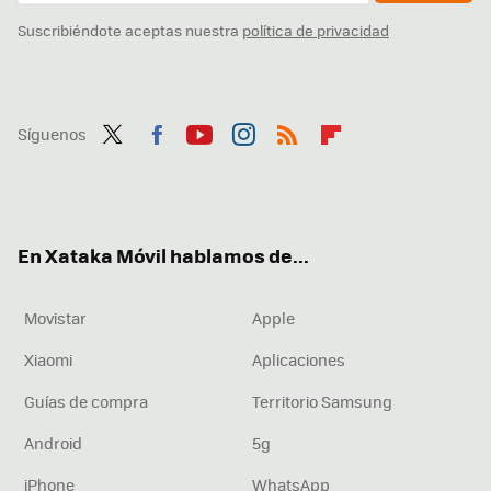
Suscribiéndote aceptas nuestra
política de privacidad
Síguenos
Twit
Fac
You
Inst
RSS
Flip
ter
ebo
tub
agr
boa
ok
e
am
rd
En Xataka Móvil hablamos de...
Movistar
Apple
Xiaomi
Aplicaciones
Guías de compra
Territorio Samsung
Android
5g
iPhone
WhatsApp