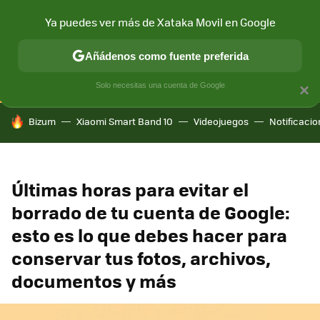
Ya puedes ver más de Xataka Movil en Google
CONECTIVIDAD
MÓVIL Y SOCIEDAD
APLICACIONES
COM
Añádenos como fuente preferida
Solo necesitas una cuenta de Google
×
HOY SE HABLA DE
Bizum
Xiaomi Smart Band 10
Videojuegos
Notificaci
Últimas horas para evitar el
borrado de tu cuenta de Google:
esto es lo que debes hacer para
conservar tus fotos, archivos,
documentos y más