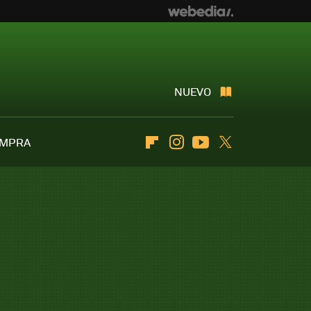
NUEVO
OMPRA
Flipboard
Instagram
Youtube
Twitter