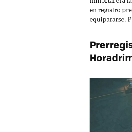
Inmortal era l
en registro pre
equipararse. Po
Prerregi
Horadrim