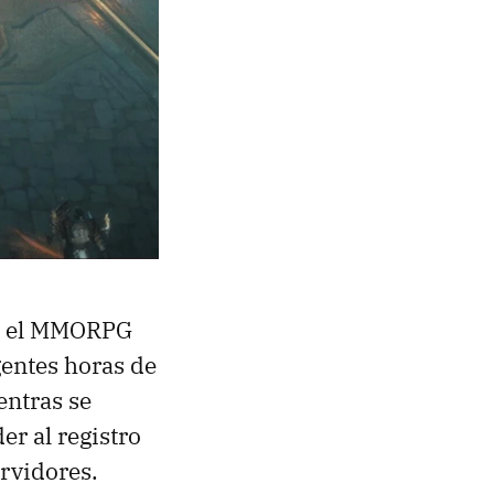
s, el MMORPG
entes horas de
entras se
r al registro
ervidores.