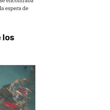
o se encontraba
 la espera de
 los