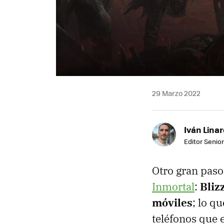
29 Marzo 2022
Iván Lina
Editor Senior
Otro gran paso
Inmortal
:
Bliz
móviles
; lo q
teléfonos que 