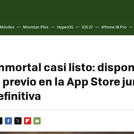
Móviles
Movistar Plus
HyperOS
iOS 27
iPhone 18 Pro
nmortal casi listo: dispon
 previo en la App Store ju
finitiva
FACEBOOK
TWITTER
FLIPBOARD
E-