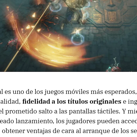
al es uno de los juegos móviles más esperado
calidad,
fidelidad a los títulos originales
e ing
l prometido salto a las pantallas táctiles. Y mi
eado lanzamiento, los jugadores pueden accede
 obtener ventajas de cara al arranque de los s