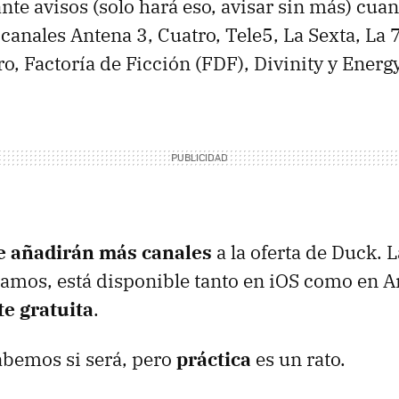
te avisos (solo hará eso, avisar sin más) cua
 canales Antena 3, Cuatro, Tele5, La Sexta, La 
ro, Factoría de Ficción (
FDF
), Divinity y Energy
e añadirán más canales
a la oferta de Duck. L
mos, está disponible tanto en iOS como en A
e gratuita
.
abemos si será, pero
práctica
es un rato.