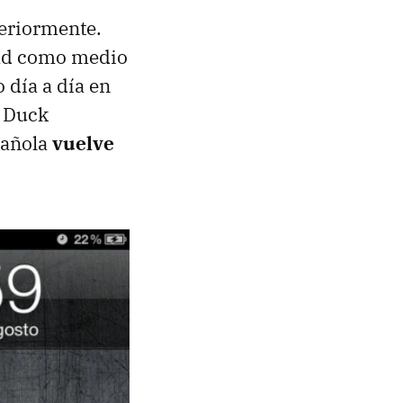
teriormente.
dad como medio
 día a día en
n Duck
pañola
vuelve