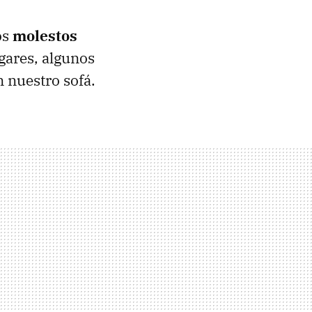
os
molestos
gares, algunos
 nuestro sofá.