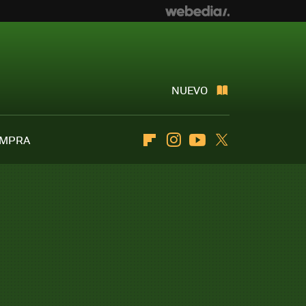
NUEVO
OMPRA
Flipboard
Instagram
Youtube
Twitter