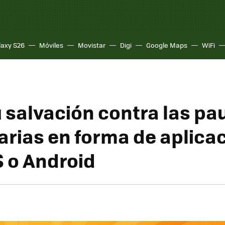
laxy S26
Móviles
Movistar
Digi
Google Maps
WiFi
u salvación contra las pa
tarias en forma de aplica
S o Android