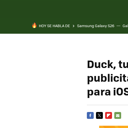
HOY SE HABLA DE
Samsung Galaxy S26
Ga
Duck, t
publici
para iO
FACEBOOK
TWITTER
FLIPBOARD
E-