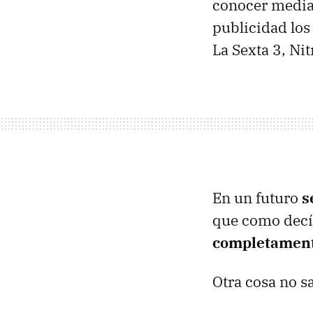
conocer median
publicidad los
La Sexta 3, Nit
En un futuro
s
que como decía
completament
Otra cosa no s