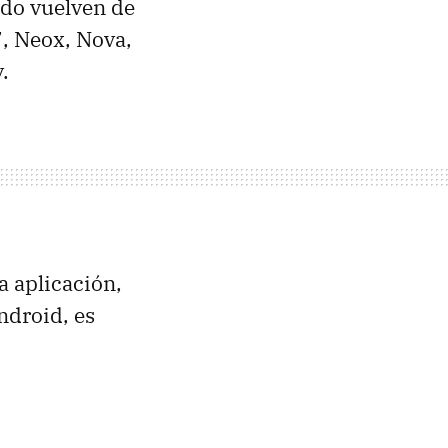
ndo vuelven de
7, Neox, Nova,
.
a aplicación,
ndroid, es