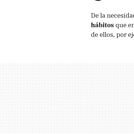
De la necesid
hábitos
que en
de ellos, por e