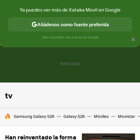
Ya puedes ver más de Xataka Movil en Google
CONECTIVIDAD
MÓVIL Y SOCIEDAD
APLICACIONES
COM
Añádenos como fuente preferida
Solo necesitas una cuenta de Google
×
tv
HOY SE HABLA DE
Samsung Galaxy S26
Galaxy S26
Móviles
Movistar
Han reinventado la forma