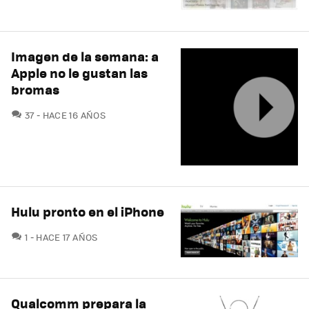
Imagen de la semana: a
Apple no le gustan las
bromas
COMENTARIOS
37
HACE 16 AÑOS
Hulu pronto en el iPhone
COMENTARIOS
1
HACE 17 AÑOS
Qualcomm prepara la