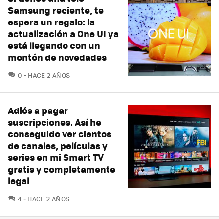
Samsung reciente, te
espera un regalo: la
actualización a One UI ya
está llegando con un
montón de novedades
COMENTARIOS
0
HACE 2 AÑOS
Adiós a pagar
suscripciones. Así he
conseguido ver cientos
de canales, películas y
series en mi Smart TV
gratis y completamente
legal
COMENTARIOS
4
HACE 2 AÑOS