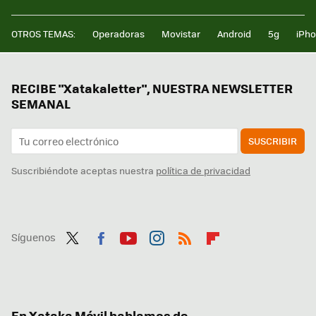
OTROS TEMAS:
Operadoras
Movistar
Android
5g
iPh
RECIBE "Xatakaletter", NUESTRA NEWSLETTER
SEMANAL
SUSCRIBIR
Suscribiéndote aceptas nuestra
política de privacidad
Síguenos
Twit
Fac
You
Inst
RSS
Flip
ter
ebo
tub
agr
boa
ok
e
am
rd
En Xataka Móvil hablamos de...