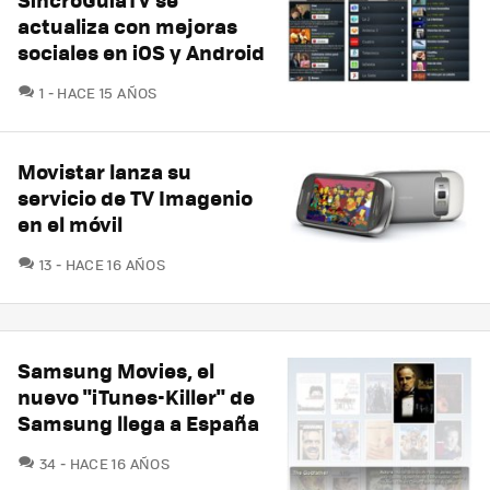
actualiza con mejoras
sociales en iOS y Android
COMENTARIOS
1
HACE 15 AÑOS
Movistar lanza su
servicio de TV Imagenio
en el móvil
COMENTARIOS
13
HACE 16 AÑOS
Samsung Movies, el
nuevo "iTunes-Killer" de
Samsung llega a España
COMENTARIOS
34
HACE 16 AÑOS