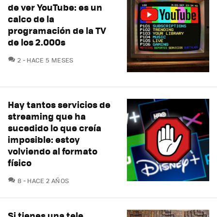
de ver YouTube: es un
calco de la
programación de la TV
de los 2.000s
COMENTARIOS
2
HACE 5 MESES
Hay tantos servicios de
streaming que ha
sucedido lo que creía
imposible: estoy
volviendo al formato
físico
COMENTARIOS
8
HACE 2 AÑOS
Si tienes una tele