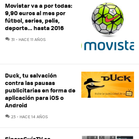
Movistar va a por todas:
9,90 euros al mes por
fútbol, series, pelis,
deporte... hasta 2016
COMENTARIOS
31
HACE 11 AÑOS
Duck, tu salvación
contra las pausas
publicitarias en forma de
aplicación para iOS o
Android
COMENTARIOS
23
HACE 14 AÑOS
SincroGuíaTV se