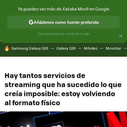
Ya puedes ver más de Xataka Movil en Google
CONECTIVIDAD
MÓVIL Y SOCIEDAD
APLICACIONES
COM
Añádenos como fuente preferida
Solo necesitas una cuenta de Google
×
HOY SE HABLA DE
Samsung Galaxy S26
Galaxy S26
Móviles
Movistar
Hay tantos servicios de
streaming que ha sucedido lo que
creía imposible: estoy volviendo
al formato físico