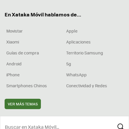
ter
ebo
tub
agr
boa
ok
e
am
rd
En Xataka Móvil hablamos de...
Movistar
Apple
Xiaomi
Aplicaciones
Guías de compra
Territorio Samsung
Android
5g
iPhone
WhatsApp
Smartphones Chinos
Conectividad y Redes
VER MÁS TEMAS