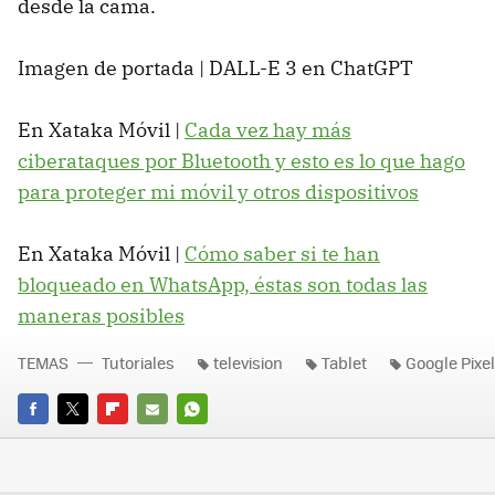
desde la cama.
Imagen de portada | DALL-E 3 en ChatGPT
En Xataka Móvil |
Cada vez hay más
ciberataques por Bluetooth y esto es lo que hago
para proteger mi móvil y otros dispositivos
En Xataka Móvil |
Cómo saber si te han
bloqueado en WhatsApp, éstas son todas las
maneras posibles
TEMAS
Tutoriales
television
Tablet
Google Pixel
FACEBOOK
TWITTER
FLIPBOARD
E-
WHATSAPP
MAIL