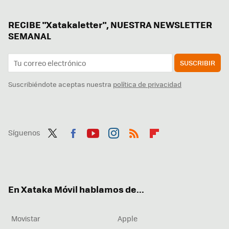
RECIBE "Xatakaletter", NUESTRA NEWSLETTER
SEMANAL
SUSCRIBIR
Suscribiéndote aceptas nuestra
política de privacidad
Síguenos
Twit
Fac
You
Inst
RSS
Flip
ter
ebo
tub
agr
boa
ok
e
am
rd
En Xataka Móvil hablamos de...
Movistar
Apple