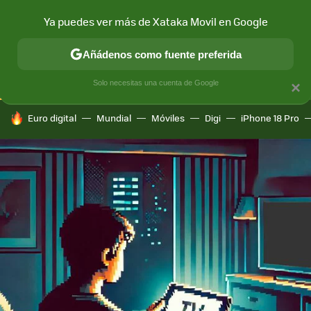
Ya puedes ver más de Xataka Movil en Google
CONECTIVIDAD
MÓVIL Y SOCIEDAD
APLICACIONES
COM
Añádenos como fuente preferida
Solo necesitas una cuenta de Google
×
HOY SE HABLA DE
Euro digital
Mundial
Móviles
Digi
iPhone 18 Pro