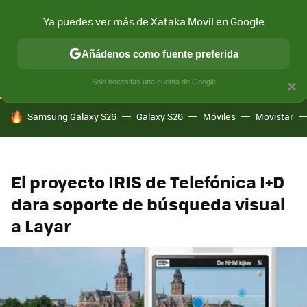
Ya puedes ver más de Xataka Movil en Google
CONECTIVIDAD
MÓVIL Y SOCIEDAD
APLICACIONES
COM
Añádenos como fuente preferida
Solo necesitas una cuenta de Google
×
HOY SE HABLA DE
Samsung Galaxy S26
Galaxy S26
Móviles
Movistar
El proyecto IRIS de Telefónica I+D
dara soporte de búsqueda visual
a Layar