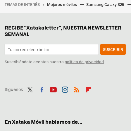
TEMAS DE INTERÉS
Mejores móviles
Samsung Galaxy S25
RECIBE "Xatakaletter", NUESTRA NEWSLETTER
SEMANAL
SUSCRIBIR
Suscribiéndote aceptas nuestra
política de privacidad
Síguenos
Twit
Fac
You
Inst
RSS
Flip
ter
ebo
tub
agr
boa
ok
e
am
rd
En Xataka Móvil hablamos de...