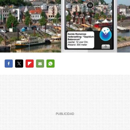
FACEBOOK
TWITTER
FLIPBOARD
E-
WHATSAPP
MAIL