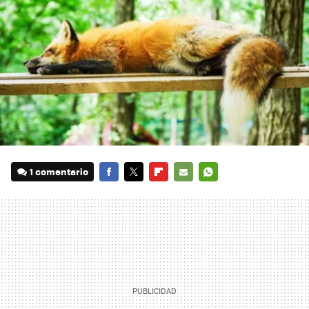
1 comentario
FACEBOOK
TWITTER
FLIPBOARD
E-
WHATSAPP
MAIL