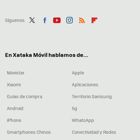
Síguenos
Twit
Fac
You
Inst
RSS
Flip
ter
ebo
tub
agr
boa
ok
e
am
rd
En Xataka Móvil hablamos de...
Movistar
Apple
Xiaomi
Aplicaciones
Guías de compra
Territorio Samsung
Android
5g
iPhone
WhatsApp
Smartphones Chinos
Conectividad y Redes