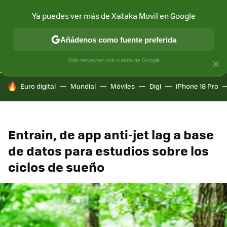
Ya puedes ver más de Xataka Movil en Google
CONECTIVIDAD
MÓVIL Y SOCIEDAD
APLICACIONES
COM
Añádenos como fuente preferida
Solo necesitas una cuenta de Google
×
HOY SE HABLA DE
Euro digital
Mundial
Móviles
Digi
iPhone 18 Pro
Entrain, de app anti-jet lag a base
de datos para estudios sobre los
ciclos de sueño