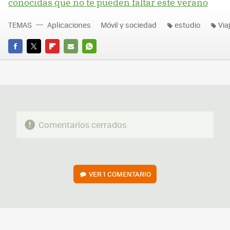
conocidas que no te pueden faltar este verano
TEMAS
Aplicaciones
Móvil y sociedad
estudio
Via
FACEBOOK
TWITTER
FLIPBOARD
E-
WHATSAPP
MAIL
Comentarios cerrados
VER
1 COMENTARIO