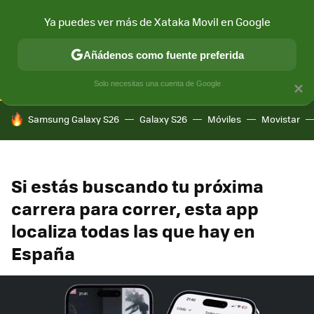
Ya puedes ver más de Xataka Movil en Google
CONECTIVIDAD
MÓVIL Y SOCIEDAD
APLICACIONES
COM
Añádenos como fuente preferida
Solo necesitas una cuenta de Google
×
HOY SE HABLA DE
Samsung Galaxy S26
Galaxy S26
Móviles
Movistar
Si estás buscando tu próxima
carrera para correr, esta app
localiza todas las que hay en
España