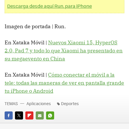
Descarga desde aquí Run. para iPhone
Imagen de portada | Run.
En Xataka Móvil |
Nuevos Xiaomi 15, HyperOS
2.0, Pad 7 y todo lo que Xiaomi ha presentado en
su megaevento en China
En Xataka Móvil |
Cómo conectar el móvil a la
tele: todas las maneras de ver en pantalla grande
tu iPhone o Android
TEMAS
Aplicaciones
Deportes
FACEBOOK
TWITTER
FLIPBOARD
E-
WHATSAPP