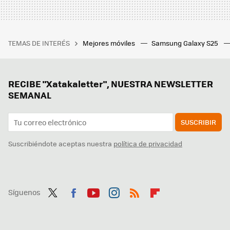
TEMAS DE INTERÉS
Mejores móviles
Samsung Galaxy S25
RECIBE "Xatakaletter", NUESTRA NEWSLETTER
SEMANAL
SUSCRIBIR
Suscribiéndote aceptas nuestra
política de privacidad
Síguenos
Twit
Fac
You
Inst
RSS
Flip
ter
ebo
tub
agr
boa