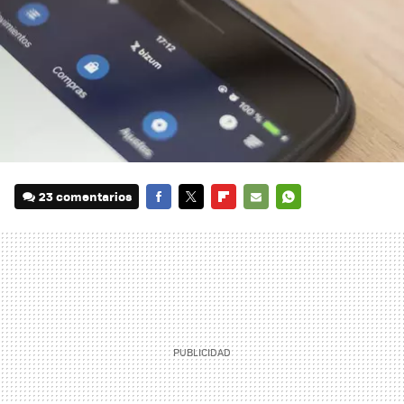
23 comentarios
FACEBOOK
TWITTER
FLIPBOARD
E-
WHATSAPP
MAIL