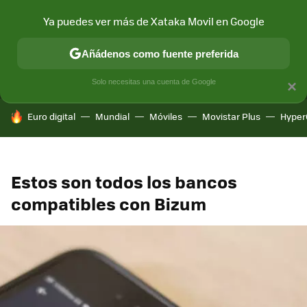
Ya puedes ver más de Xataka Movil en Google
MENÚ
NUEVO
Añádenos como fuente preferida
CONECTIVIDAD
MÓVIL Y SOCIEDAD
APLICACIONES
COM
Solo necesitas una cuenta de Google
×
HOY SE HABLA DE
Euro digital
Mundial
Móviles
Movistar Plus
Hyper
Estos son todos los bancos
compatibles con Bizum