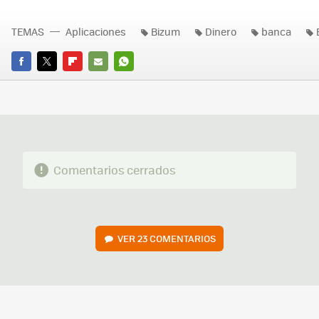
TEMAS
Aplicaciones
Bizum
Dinero
banca
FACEBOOK
TWITTER
FLIPBOARD
E-
WHATSAPP
MAIL
Comentarios cerrados
VER
23 COMENTARIOS