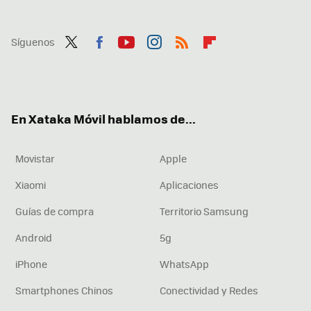
Síguenos
Twit
Fac
You
Inst
RSS
Flip
ter
ebo
tub
agr
boa
ok
e
am
rd
En Xataka Móvil hablamos de...
Movistar
Apple
Xiaomi
Aplicaciones
Guías de compra
Territorio Samsung
Android
5g
iPhone
WhatsApp
Smartphones Chinos
Conectividad y Redes