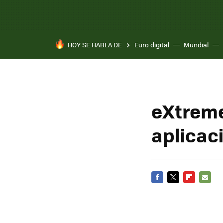
HOY SE HABLA DE
Euro digital
Mundial
eXtreme
aplicac
FACEBOOK
TWITTER
FLIPBOARD
E-
MAIL