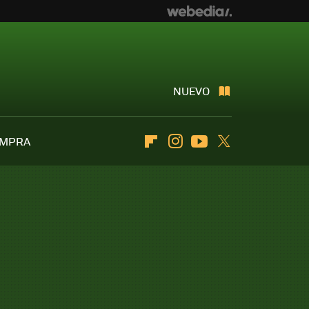
NUEVO
OMPRA
Flipboard
Instagram
Youtube
Twitter