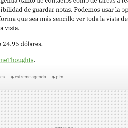
genda (tanto de contactos como de tareas a rea
ibilidad de guardar notas. Podemos usar la op
 forma que sea más sencillo ver toda la vista de
a vista.
e 24.95 dólares.
neThoughts
.
nes
extreme agenda
pim