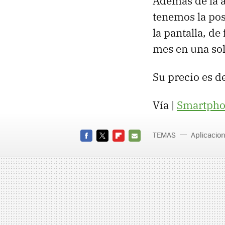
Además de la a
tenemos la pos
la pantalla, de
mes en una sol
Su precio es d
Vía |
Smartpho
TEMAS
Aplicacio
FACEBOOK
TWITTER
FLIPBOARD
E-
MAIL