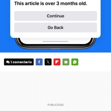
1 comentario
FACEBOOK
TWITTER
FLIPBOARD
E-
WHATSAPP
MAIL