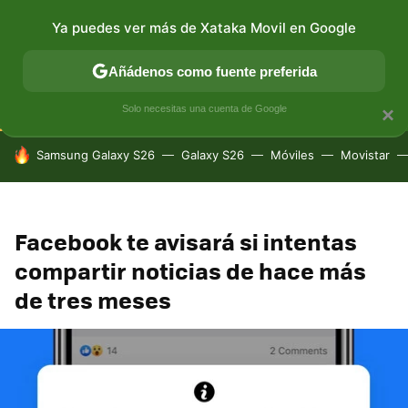
Ya puedes ver más de Xataka Movil en Google
CONECTIVIDAD
MÓVIL Y SOCIEDAD
APLICACIONES
Añádenos como fuente preferida
Solo necesitas una cuenta de Google
×
HOY SE HABLA DE
Samsung Galaxy S26
Galaxy S26
Móviles
Movistar
Facebook te avisará si intentas
compartir noticias de hace más
de tres meses