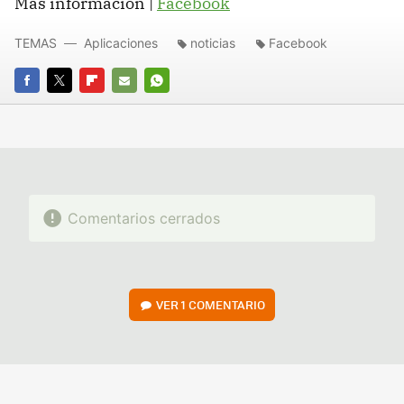
Más información |
Facebook
TEMAS
Aplicaciones
noticias
Facebook
FACEBOOK
TWITTER
FLIPBOARD
E-
WHATSAPP
MAIL
Comentarios cerrados
VER
1 COMENTARIO