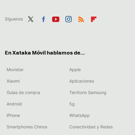
Síguenos
Twit
Fac
You
Inst
RSS
Flip
ter
ebo
tub
agr
boa
ok
e
am
rd
En Xataka Móvil hablamos de...
Movistar
Apple
Xiaomi
Aplicaciones
Guías de compra
Territorio Samsung
Android
5g
iPhone
WhatsApp
Smartphones Chinos
Conectividad y Redes