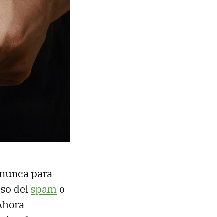
 nunca para
aso del
spam
o
Ahora