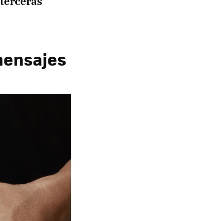
 terceras
 mensajes