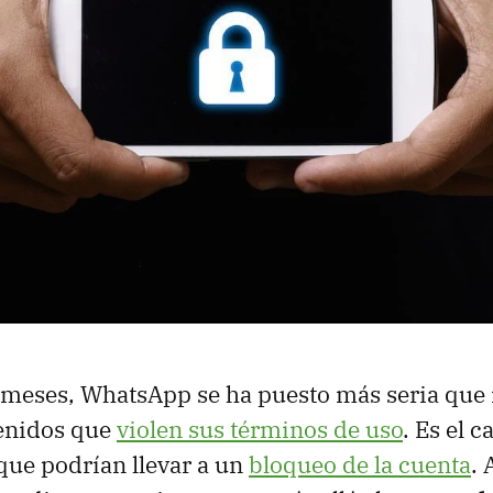
s meses, WhatsApp se ha puesto más seria que
tenidos que
violen sus términos de uso
. Es el c
 que podrían llevar a un
bloqueo de la cuenta
. 