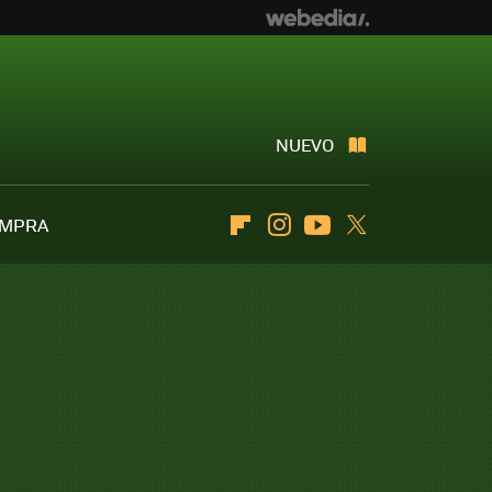
NUEVO
OMPRA
Flipboard
Instagram
Youtube
Twitter