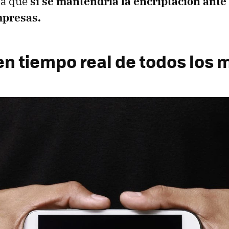
ya que
sí se mantendría la encriptación ante
mpresas.
 en tiempo real de todos los