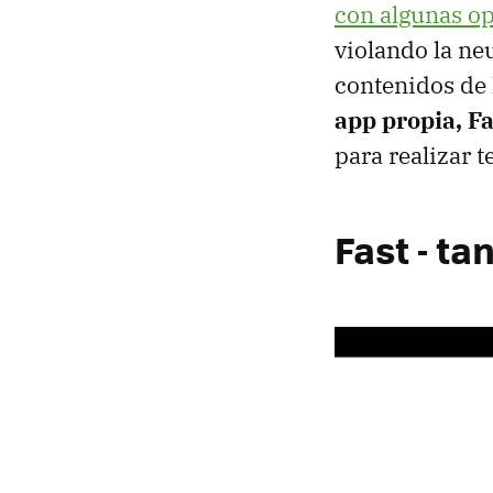
con algunas o
violando la ne
contenidos de 
app propia, F
para realizar 
Fast - t