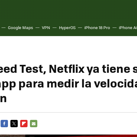
Google Maps
VPN
HyperOS
iPhone 18 Pro
iPhone Ai
ed Test, Netflix ya tiene 
app para medir la velocid
ón
FACEBOOK
TWITTER
FLIPBOARD
E-