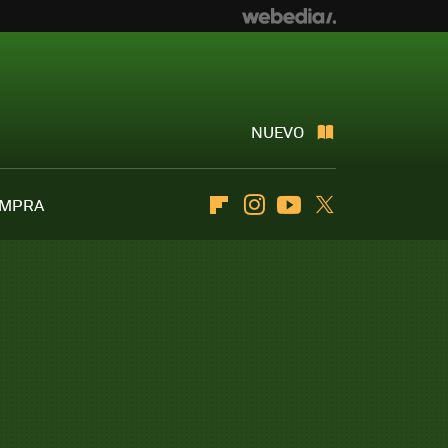
NUEVO
OMPRA
Flipboard
Instagram
Youtube
Twitter