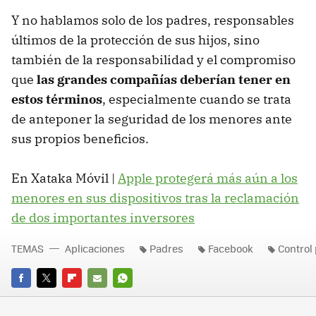
Y no hablamos solo de los padres, responsables
últimos de la protección de sus hijos, sino
también de la responsabilidad y el compromiso
que
las grandes compañías deberían tener en
estos términos
, especialmente cuando se trata
de anteponer la seguridad de los menores ante
sus propios beneficios.
En Xataka Móvil |
Apple protegerá más aún a los
menores en sus dispositivos tras la reclamación
de dos importantes inversores
TEMAS
Aplicaciones
Padres
Facebook
Control
FACEBOOK
TWITTER
FLIPBOARD
E-
WHATSAPP