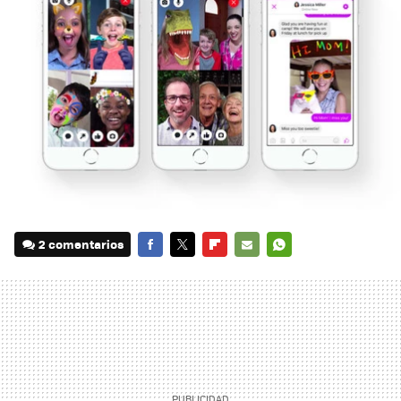
2 comentarios
FACEBOOK
TWITTER
FLIPBOARD
E-
WHATSAPP
MAIL