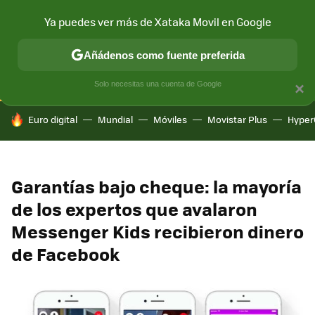
Ya puedes ver más de Xataka Movil en Google
CONECTIVIDAD
MÓVIL Y SOCIEDAD
APLICACIONES
COM
Añádenos como fuente preferida
Solo necesitas una cuenta de Google
×
HOY SE HABLA DE
Euro digital
Mundial
Móviles
Movistar Plus
Hyper
Garantías bajo cheque: la mayoría
de los expertos que avalaron
Messenger Kids recibieron dinero
de Facebook