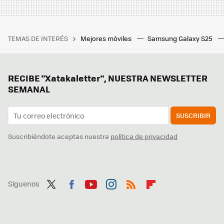
TEMAS DE INTERÉS
Mejores móviles
Samsung Galaxy S25
RECIBE "Xatakaletter", NUESTRA NEWSLETTER
SEMANAL
SUSCRIBIR
Suscribiéndote aceptas nuestra
política de privacidad
Síguenos
Twit
Fac
You
Inst
RSS
Flip
ter
ebo
tub
agr
boa