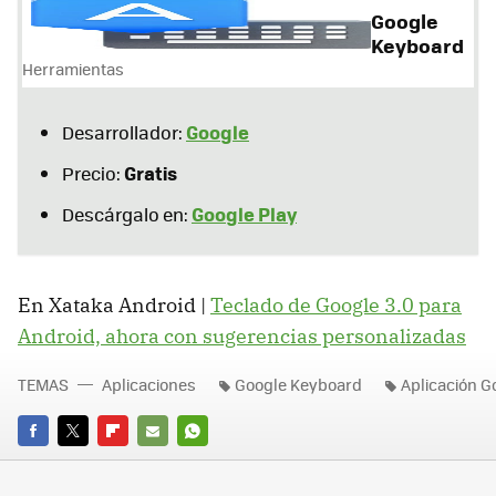
Google
Keyboard
Herramientas
Google
Desarrollador:
Gratis
Precio:
Google Play
Descárgalo en:
En Xataka Android |
Teclado de Google 3.0 para
Android, ahora con sugerencias personalizadas
TEMAS
Aplicaciones
Google Keyboard
Aplicación G
FACEBOOK
TWITTER
FLIPBOARD
E-
WHATSAPP
MAIL