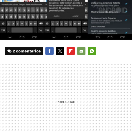
2 comentarios
FACEBOOK
TWITTER
FLIPBOARD
E-
WHATSAPP
MAIL