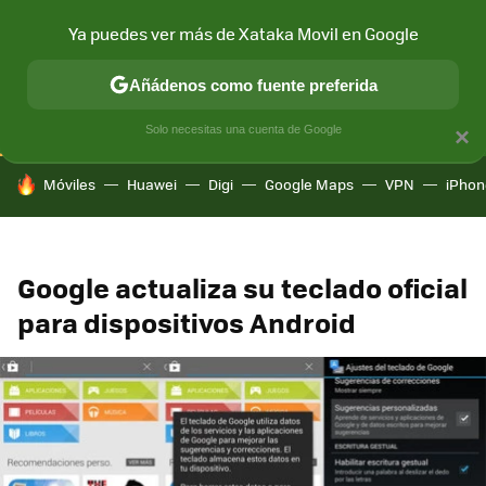
Ya puedes ver más de Xataka Movil en Google
CONECTIVIDAD
MÓVIL Y SOCIEDAD
APLICACIONES
COM
Añádenos como fuente preferida
Solo necesitas una cuenta de Google
×
HOY SE HABLA DE
Móviles
Huawei
Digi
Google Maps
VPN
iPhon
Google actualiza su teclado oficial
para dispositivos Android