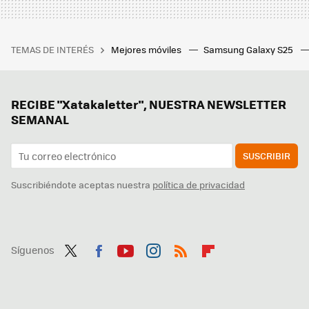
TEMAS DE INTERÉS
Mejores móviles
Samsung Galaxy S25
RECIBE "Xatakaletter", NUESTRA NEWSLETTER
SEMANAL
SUSCRIBIR
Suscribiéndote aceptas nuestra
política de privacidad
Síguenos
Twit
Fac
You
Inst
RSS
Flip
ter
ebo
tub
agr
boa