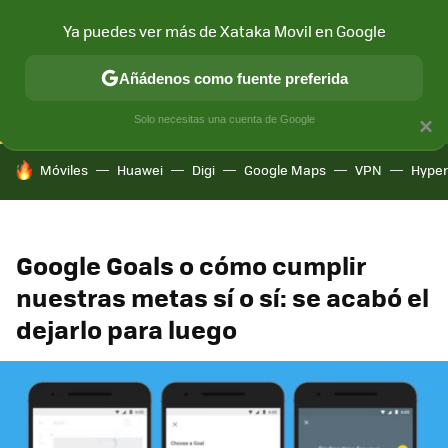
Ya puedes ver más de Xataka Movil en Google
CONECTIVIDAD
MÓVIL Y SOCIEDAD
APLICACIONES
COM
Añádenos como fuente preferida
Solo necesitas una cuenta de Google
×
HOY SE HABLA DE
Móviles
Huawei
Digi
Google Maps
VPN
Hype
Google Goals o cómo cumplir
nuestras metas sí o sí: se acabó el
dejarlo para luego