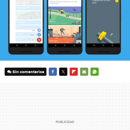
Sin comentarios
FACEBOOK
TWITTER
FLIPBOARD
E-
WHATSAPP
MAIL