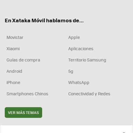
ter
ebo
tub
agr
boa
ok
e
am
rd
En Xataka Móvil hablamos de...
Movistar
Apple
Xiaomi
Aplicaciones
Guías de compra
Territorio Samsung
Android
5g
iPhone
WhatsApp
Smartphones Chinos
Conectividad y Redes
VER MÁS TEMAS