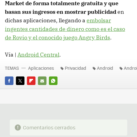
Market de forma totalmente gratuita y que
basan sus ingresos en mostrar publicidad
en
dichas aplicaciones, llegando a
embolsar
ingentes cantidades de dinero como es el caso
de Rovio y el conocido juego Angry Birds
.
Vía |
Android Central
.
TEMAS
Aplicaciones
Privacidad
Android
Andro
FACEBOOK
TWITTER
FLIPBOARD
E-
WHATSAPP
MAIL
Comentarios cerrados