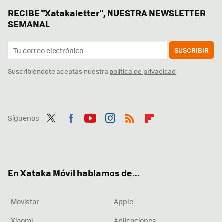
RECIBE "Xatakaletter", NUESTRA NEWSLETTER
SEMANAL
SUSCRIBIR
Suscribiéndote aceptas nuestra
política de privacidad
Síguenos
Twit
Fac
You
Inst
RSS
Flip
ter
ebo
tub
agr
boa
ok
e
am
rd
En Xataka Móvil hablamos de...
Movistar
Apple
Xiaomi
Aplicaciones