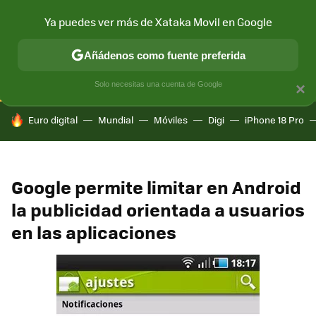
Ya puedes ver más de Xataka Movil en Google
CONECTIVIDAD
MÓVIL Y SOCIEDAD
APLICACIONES
COM
Añádenos como fuente preferida
Solo necesitas una cuenta de Google
×
HOY SE HABLA DE
Euro digital
Mundial
Móviles
Digi
iPhone 18 Pro
Google permite limitar en Android
la publicidad orientada a usuarios
en las aplicaciones