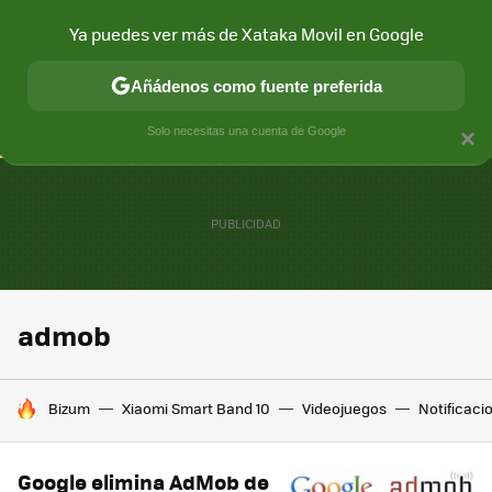
Ya puedes ver más de Xataka Movil en Google
CONECTIVIDAD
MÓVIL Y SOCIEDAD
APLICACIONES
COM
Añádenos como fuente preferida
Solo necesitas una cuenta de Google
×
admob
HOY SE HABLA DE
Bizum
Xiaomi Smart Band 10
Videojuegos
Notificaci
Google elimina AdMob de