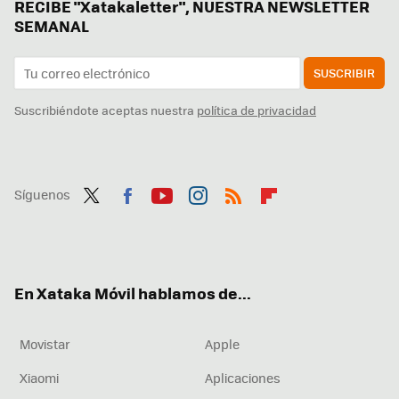
RECIBE "Xatakaletter", NUESTRA NEWSLETTER
SEMANAL
SUSCRIBIR
Suscribiéndote aceptas nuestra
política de privacidad
Síguenos
Twit
Fac
You
Inst
RSS
Flip
ter
ebo
tub
agr
boa
ok
e
am
rd
En Xataka Móvil hablamos de...
Movistar
Apple
Xiaomi
Aplicaciones