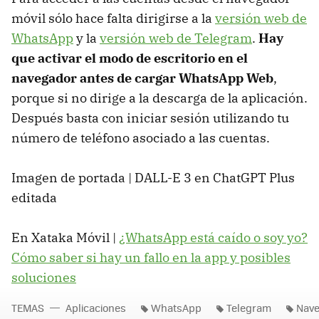
móvil sólo hace falta dirigirse a la
versión web de
WhatsApp
y la
versión web de Telegram
.
Hay
que activar el modo de escritorio en el
navegador antes de cargar WhatsApp Web
,
porque si no dirige a la descarga de la aplicación.
Después basta con iniciar sesión utilizando tu
número de teléfono asociado a las cuentas.
Imagen de portada | DALL-E 3 en ChatGPT Plus
editada
En Xataka Móvil |
¿WhatsApp está caído o soy yo?
Cómo saber si hay un fallo en la app y posibles
soluciones
TEMAS
Aplicaciones
WhatsApp
Telegram
Nave