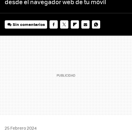
desde el navegador web de tu móvil
Sin comentarios
FACEBOOK
TWITTER
FLIPBOARD
E-
WHATSAPP
MAIL
25 Febrero 2024