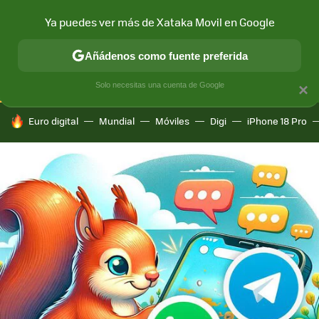
Ya puedes ver más de Xataka Movil en Google
CONECTIVIDAD
MÓVIL Y SOCIEDAD
APLICACIONES
COM
Añádenos como fuente preferida
Solo necesitas una cuenta de Google
×
HOY SE HABLA DE
Euro digital
Mundial
Móviles
Digi
iPhone 18 Pro