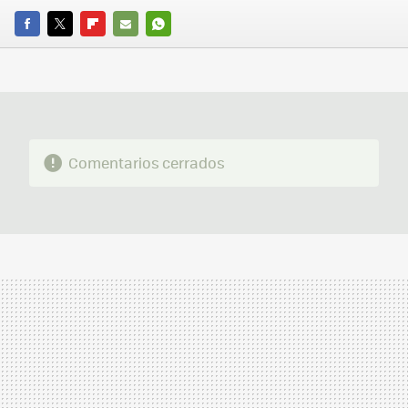
FACEBOOK
TWITTER
FLIPBOARD
E-
WHATSAPP
MAIL
Comentarios cerrados