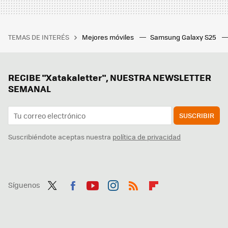
TEMAS DE INTERÉS
Mejores móviles
Samsung Galaxy S25
RECIBE "Xatakaletter", NUESTRA NEWSLETTER
SEMANAL
SUSCRIBIR
Suscribiéndote aceptas nuestra
política de privacidad
Síguenos
Twit
Fac
You
Inst
RSS
Flip
ter
ebo
tub
agr
boa