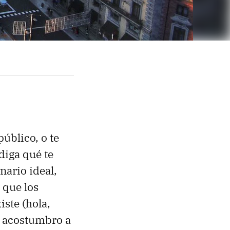
úblico, o te
diga qué te
nario ideal,
 que los
iste (hola,
l acostumbro a