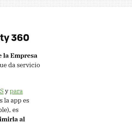
ty 360
de la Empresa
ue da servicio
OS
y
para
s la app es
le), es
imirla al