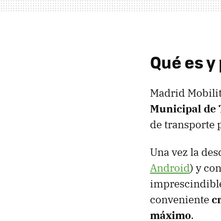
Qué es y
Madrid Mobili
Municipal de 
de transporte 
Una vez la des
Android
) y co
imprescindible
conveniente
c
máximo
.