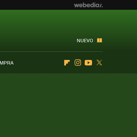
NUEVO
OMPRA
Flipboard
Instagram
Youtube
Twitter