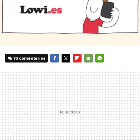
73 comentarios
FACEBOOK
TWITTER
FLIPBOARD
E-
WHATSAPP
MAIL