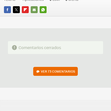
FACEBOOK
TWITTER
FLIPBOARD
E-
WHATSAPP
MAIL
Comentarios cerrados
VER
73 COMENTARIOS