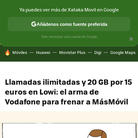
Ya puedes ver más de Xataka Movil en Google
CONECTIVIDAD
MÓVIL Y SOCIEDAD
APLICACIONES
COM
Añádenos como fuente preferida
Solo necesitas una cuenta de Google
×
HOY SE HABLA DE
Móviles
Huawei
Movistar Plus
Digi
Google Maps
Llamadas ilimitadas y 20 GB por 15
euros en Lowi: el arma de
Vodafone para frenar a MásMóvil