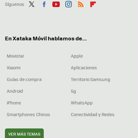
Síguenos
Twit
Fac
You
Inst
RSS
Flip
ter
ebo
tub
agr
boa
ok
e
am
rd
En Xataka Móvil hablamos de...
Movistar
Apple
Xiaomi
Aplicaciones
Guías de compra
Territorio Samsung
Android
5g
iPhone
WhatsApp
Smartphones Chinos
Conectividad y Redes
VER MÁS TEMAS