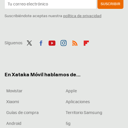
SUSCRIBIR
Suscribiéndote aceptas nuestra
política de privacidad
Síguenos
Twit
Fac
You
Inst
RSS
Flip
ter
ebo
tub
agr
boa
ok
e
am
rd
En Xataka Móvil hablamos de...
Movistar
Apple
Xiaomi
Aplicaciones
Guías de compra
Territorio Samsung
Android
5g