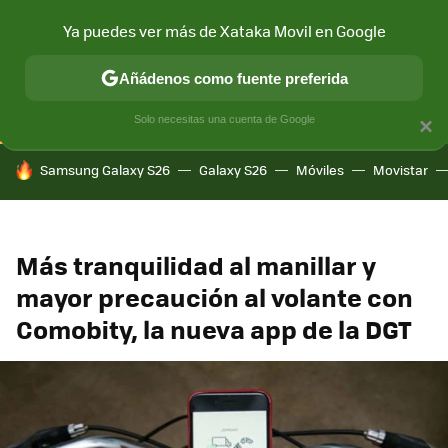
Ya puedes ver más de Xataka Movil en Google
CONECTIVIDAD
MÓVIL Y SOCIEDAD
APLICACIONES
COM
Añádenos como fuente preferida
Solo necesitas una cuenta de Google
×
HOY SE HABLA DE
Samsung Galaxy S26
Galaxy S26
Móviles
Movistar
Más tranquilidad al manillar y
mayor precaución al volante con
Comobity, la nueva app de la DGT