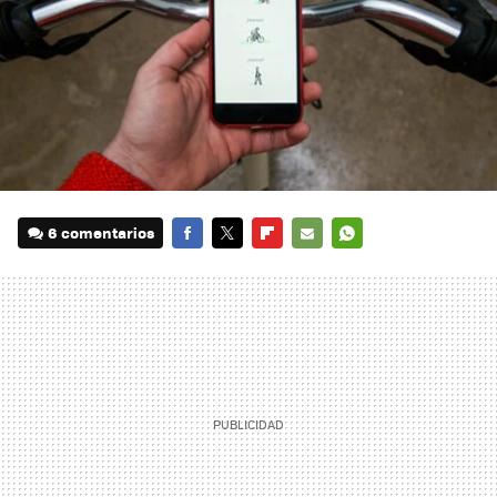
6 comentarios
FACEBOOK
TWITTER
FLIPBOARD
E-
WHATSAPP
MAIL