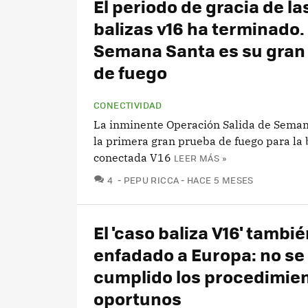
El periodo de gracia de la
balizas v16 ha terminado.
Semana Santa es su gran
de fuego
CONECTIVIDAD
La inminente Operación Salida de Seman
la primera gran prueba de fuego para la 
conectada V16
LEER MÁS »
COMENTARIOS
4
PEPU RICCA
HACE 5 MESES
El 'caso baliza V16' tambi
enfadado a Europa: no se
cumplido los procedimie
oportunos