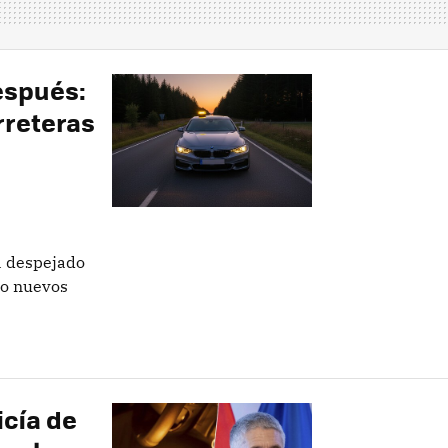
espués:
rreteras
a despejado
do nuevos
licía de