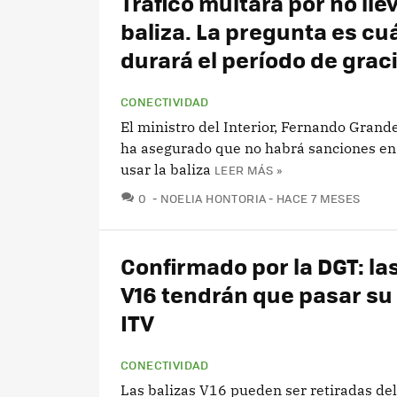
Tráfico multará por no llev
baliza. La pregunta es cu
durará el período de grac
CONECTIVIDAD
El ministro del Interior, Fernando Grand
ha asegurado que no habrá sanciones en
usar la baliza
LEER MÁS »
COMENTARIOS
0
NOELIA HONTORIA
HACE 7 MESES
Confirmado por la DGT: las
V16 tendrán que pasar su
ITV
CONECTIVIDAD
Las balizas V16 pueden ser retiradas de