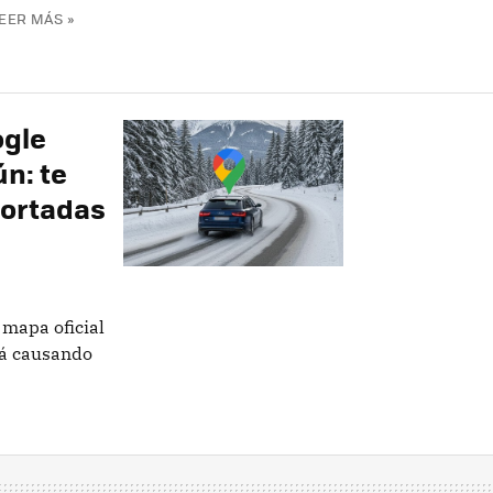
EER MÁS »
ogle
n: te
cortadas
 mapa oficial
tá causando