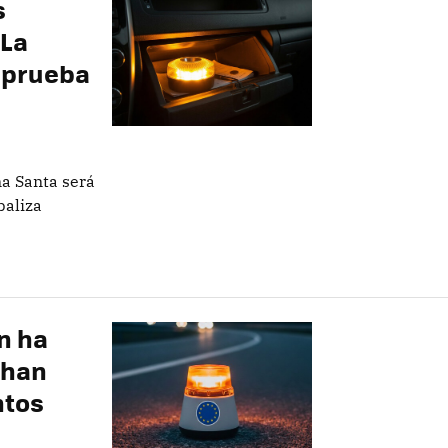
s
 La
 prueba
a Santa será
baliza
én ha
 han
ntos