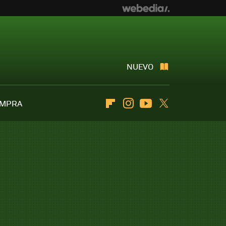
NUEVO
OMPRA
Flipboard
Instagram
Youtube
Twitter