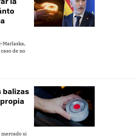
ar la
ánto
ia
e-Marlaska,
 caso de no
 balizas
 propia
l mercado si