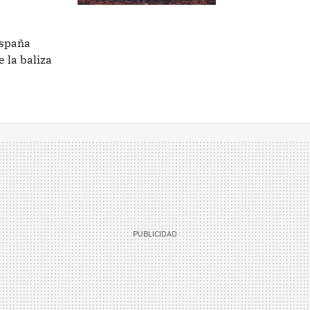
España
e la baliza