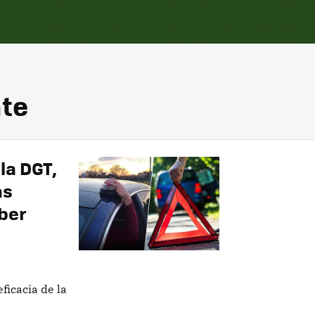
nte
la DGT,
as
aber
ficacia de la