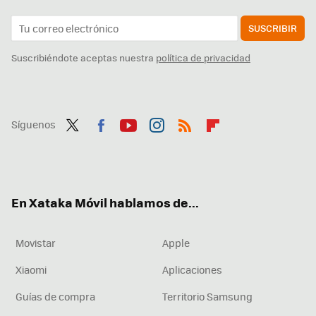
SUSCRIBIR
Suscribiéndote aceptas nuestra
política de privacidad
Síguenos
Twit
Fac
You
Inst
RSS
Flip
ter
ebo
tub
agr
boa
ok
e
am
rd
En Xataka Móvil hablamos de...
Movistar
Apple
Xiaomi
Aplicaciones
Guías de compra
Territorio Samsung