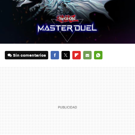
Sin comentarios
FACEBOOK
TWITTER
FLIPBOARD
E-
WHATSAPP
MAIL