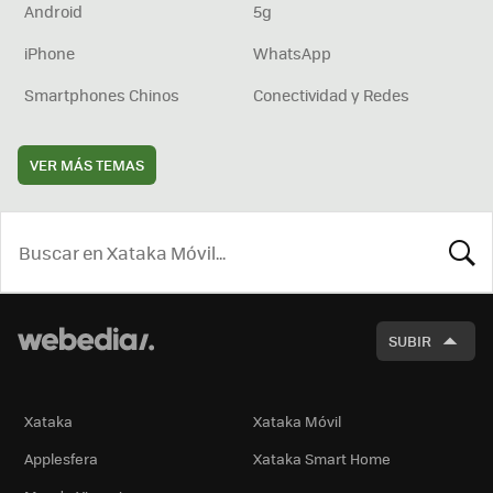
Android
5g
iPhone
WhatsApp
Smartphones Chinos
Conectividad y Redes
VER MÁS TEMAS
BUSCA
SUBIR
Xataka
Xataka Móvil
Applesfera
Xataka Smart Home