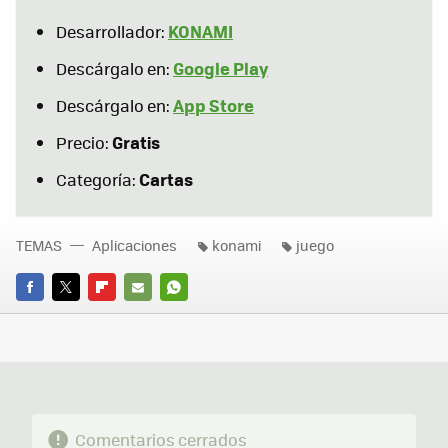
KONAMI
Desarrollador:
Google Play
Descárgalo en:
App Store
Descárgalo en:
Gratis
Precio:
Cartas
Categoría:
TEMAS
Aplicaciones
konami
juego
FACEBOOK
TWITTER
FLIPBOARD
E-
WHATSAPP
MAIL
Comentarios cerrados