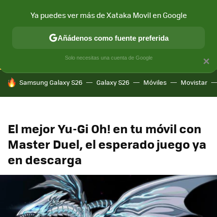
Ya puedes ver más de Xataka Movil en Google
CONECTIVIDAD
MÓVIL Y SOCIEDAD
APLICACIONES
COM
Añádenos como fuente preferida
Solo necesitas una cuenta de Google
×
HOY SE HABLA DE
Samsung Galaxy S26
Galaxy S26
Móviles
Movistar
El mejor Yu-Gi Oh! en tu móvil con
Master Duel, el esperado juego ya
en descarga