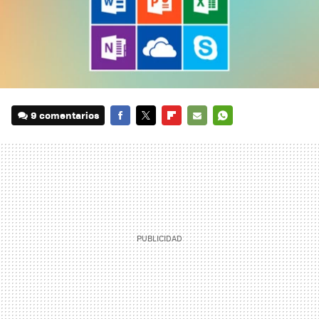
9 comentarios
FACEBOOK
TWITTER
FLIPBOARD
E-
WHATSAPP
MAIL