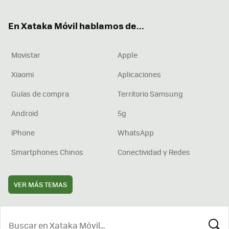
ter
ebo
tub
agr
boa
ok
e
am
rd
En Xataka Móvil hablamos de...
Movistar
Apple
Xiaomi
Aplicaciones
Guías de compra
Territorio Samsung
Android
5g
iPhone
WhatsApp
Smartphones Chinos
Conectividad y Redes
VER MÁS TEMAS