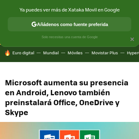
Ya puedes ver más de Xataka Movil en Google
CONECTIVIDAD
MÓVIL Y SOCIEDAD
APLICACIONES
COM
Añádenos como fuente preferida
Solo necesitas una cuenta de Google
×
HOY SE HABLA DE
Euro digital
Mundial
Móviles
Movistar Plus
Hyper
Microsoft aumenta su presencia
en Android, Lenovo también
preinstalará Office, OneDrive y
Skype