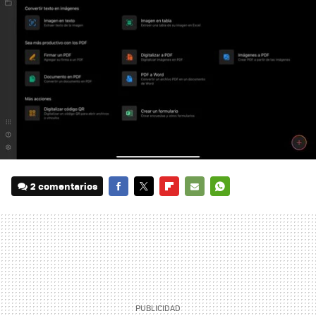
2 comentarios
FACEBOOK
TWITTER
FLIPBOARD
E-
WHATSAPP
MAIL