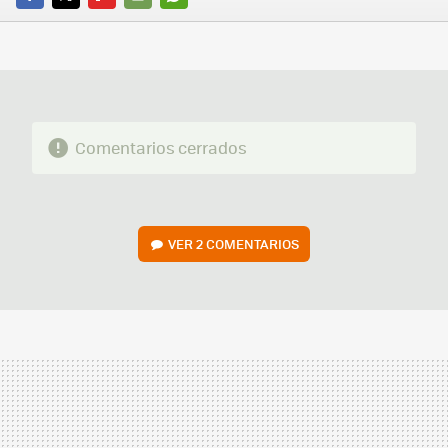
FACEBOOK
TWITTER
FLIPBOARD
E-
WHATSAPP
MAIL
Comentarios cerrados
VER
2 COMENTARIOS