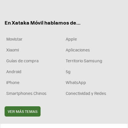
ter
ebo
tub
agr
boa
ok
e
am
rd
En Xataka Móvil hablamos de...
Movistar
Apple
Xiaomi
Aplicaciones
Guías de compra
Territorio Samsung
Android
5g
iPhone
WhatsApp
Smartphones Chinos
Conectividad y Redes
VER MÁS TEMAS