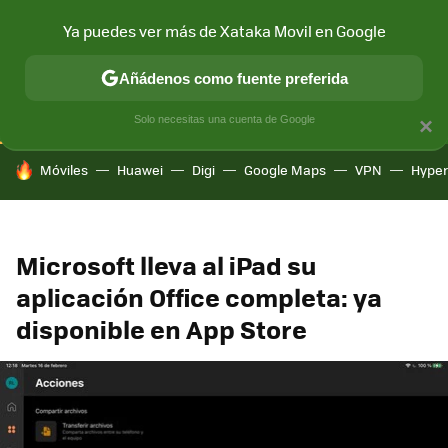
Ya puedes ver más de Xataka Movil en Google
CONECTIVIDAD
MÓVIL Y SOCIEDAD
APLICACIONES
COM
Añádenos como fuente preferida
Solo necesitas una cuenta de Google
×
HOY SE HABLA DE
Móviles
Huawei
Digi
Google Maps
VPN
Hype
Microsoft lleva al iPad su
aplicación Office completa: ya
disponible en App Store