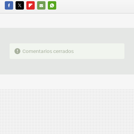
FACEBOOK
TWITTER
FLIPBOARD
E-
WHATSAPP
MAIL
Comentarios cerrados