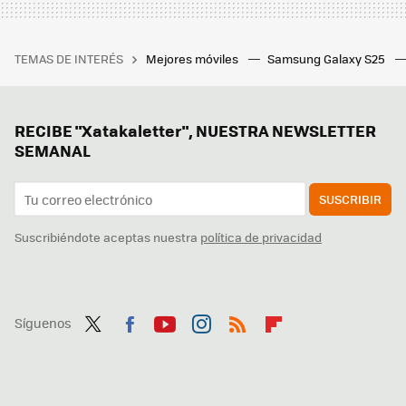
TEMAS DE INTERÉS
Mejores móviles
Samsung Galaxy S25
RECIBE "Xatakaletter", NUESTRA NEWSLETTER
SEMANAL
SUSCRIBIR
Suscribiéndote aceptas nuestra
política de privacidad
Síguenos
Twit
Fac
You
Inst
RSS
Flip
ter
ebo
tub
agr
boa