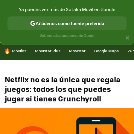
Ya puedes ver más de Xataka Movil en Google
CONECTIVIDAD
MÓVIL Y SOCIEDAD
APLICACIONES
COM
Añádenos como fuente preferida
Solo necesitas una cuenta de Google
×
HOY SE HABLA DE
Móviles
Movistar Plus
Movistar
Google Maps
VP
Netflix no es la única que regala
juegos: todos los que puedes
jugar si tienes Crunchyroll