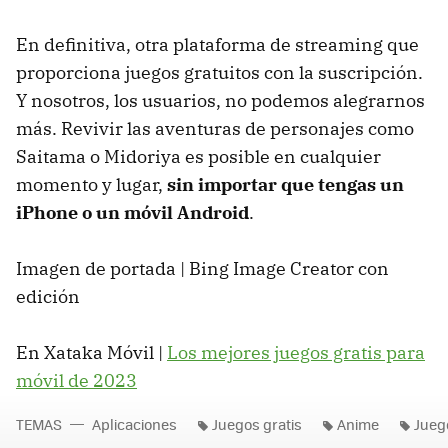
En definitiva, otra plataforma de streaming que
proporciona juegos gratuitos con la suscripción.
Y nosotros, los usuarios, no podemos alegrarnos
más. Revivir las aventuras de personajes como
Saitama o Midoriya es posible en cualquier
momento y lugar,
sin importar que tengas un
iPhone o un móvil Android
.
Imagen de portada | Bing Image Creator con
edición
En Xataka Móvil |
Los mejores juegos gratis para
móvil de 2023
TEMAS
Aplicaciones
Juegos gratis
Anime
Jueg