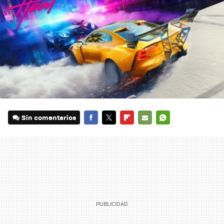
Sin comentarios
FACEBOOK
TWITTER
FLIPBOARD
E-
WHATSAPP
MAIL