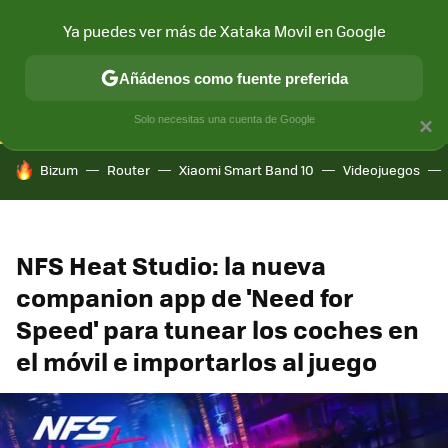
Ya puedes ver más de Xataka Movil en Google
CONECTIVIDAD
MÓVIL Y SOCIEDAD
APLICACIONES
COM
Añádenos como fuente preferida
Solo necesitas una cuenta de Google
×
HOY SE HABLA DE
Bizum
Router
Xiaomi Smart Band 10
Videojuegos
NFS Heat Studio: la nueva
companion app de 'Need for
Speed' para tunear los coches en
el móvil e importarlos al juego