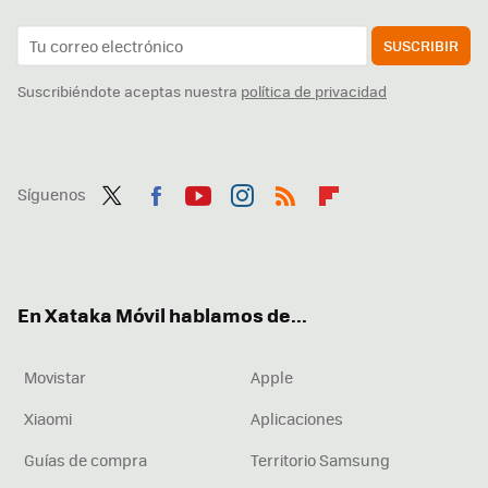
SUSCRIBIR
Suscribiéndote aceptas nuestra
política de privacidad
Síguenos
Twit
Fac
You
Inst
RSS
Flip
ter
ebo
tub
agr
boa
ok
e
am
rd
En Xataka Móvil hablamos de...
Movistar
Apple
Xiaomi
Aplicaciones
Guías de compra
Territorio Samsung