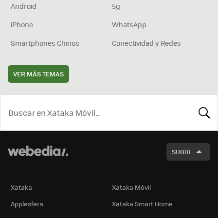
Android
5g
iPhone
WhatsApp
Smartphones Chinos
Conectividad y Redes
VER MÁS TEMAS
BUSCA
SUBIR
Xataka
Xataka Móvil
Applesfera
Xataka Smart Home