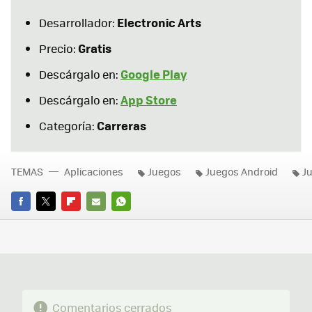
Electronic Arts
Desarrollador:
Gratis
Precio:
Google Play
Descárgalo en:
App Store
Descárgalo en:
Carreras
Categoría:
TEMAS
Aplicaciones
Juegos
Juegos Android
J
FACEBOOK
TWITTER
FLIPBOARD
E-
WHATSAPP
MAIL
Comentarios cerrados