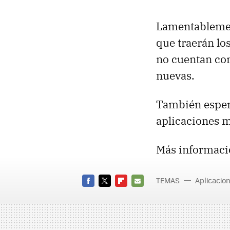
Lamentablemen
que traerán lo
no cuentan con
nuevas.
También esper
aplicaciones 
Más informaci
TEMAS
Aplicacio
Mini
FACEBOOK
TWITTER
FLIPBOARD
E-
MAIL