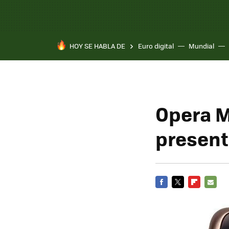
HOY SE HABLA DE
Euro digital
Mundial
Opera M
present
FACEBOOK
TWITTER
FLIPBOARD
E-
MAIL