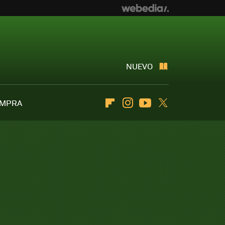
NUEVO
OMPRA
Flipboard
Instagram
Youtube
Twitter