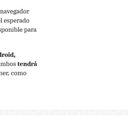
l navegador
el esperado
isponible para
roid,
 ambos
tendrá
hner, como