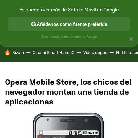
Ya puedes ver más de Xataka Movil en Google
CONECTIVIDAD
MÓVIL Y SOCIEDAD
APLICACIONES
COM
Añádenos como fuente preferida
Solo necesitas una cuenta de Google
×
HOY SE HABLA DE
Bizum
Xiaomi Smart Band 10
Videojuegos
Notificaci
Opera Mobile Store, los chicos del
navegador montan una tienda de
aplicaciones