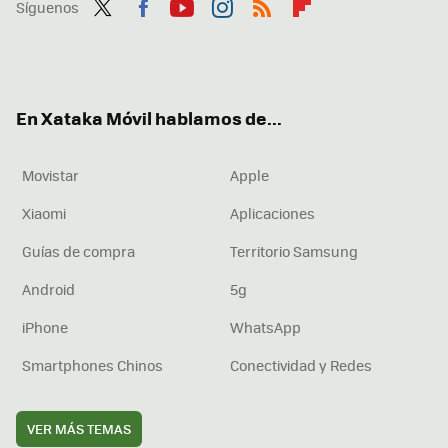
Síguenos
Twit
Fac
You
Inst
RSS
Flip
ter
ebo
tub
agr
boa
ok
e
am
rd
En Xataka Móvil hablamos de...
Movistar
Apple
Xiaomi
Aplicaciones
Guías de compra
Territorio Samsung
Android
5g
iPhone
WhatsApp
Smartphones Chinos
Conectividad y Redes
VER MÁS TEMAS