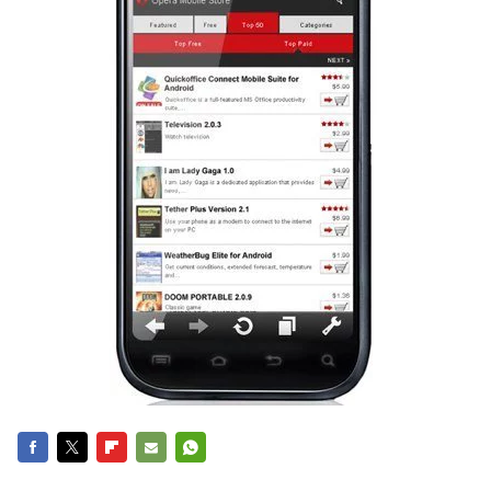
FACEBOOK
TWITTER
FLIPBOARD
E-
WHATSAPP