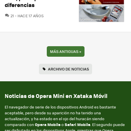
diferencias
COMENTARIOS
21
HACE 17 AÑOS
MÁS ANTIGUAS
»
ARCHIVO DE NOTICIAS
Noticias de Opera Mini en Xataka Móvil
El navegador de serie de los dispositivos Android es bastante
aceptable, pero desde su aparición no ha tenido una
actualización, y ha estado en el ojo del huracán siendo
comparado con
Opera Mobile
o
Safari Mobile
. El segundo puede
ser disfrutado en los dispositivos Apple, mientras que Opera