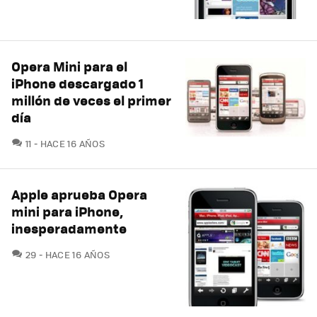
Opera Mini para el
iPhone descargado 1
millón de veces el primer
día
COMENTARIOS
11
HACE 16 AÑOS
Apple aprueba Opera
mini para iPhone,
inesperadamente
COMENTARIOS
29
HACE 16 AÑOS