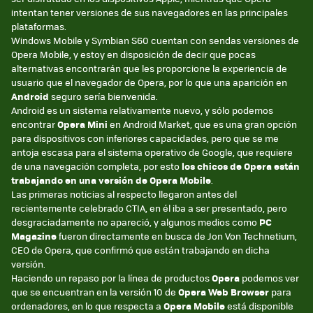
intentan tener versiones de sus navegadores en las principales
plataformas.
Windows Mobile y Symbian S60 cuentan con sendas versiones de
Opera Mobile, y estoy en disposición de decir que pocas
alternativas encontrarán que les proporcione la experiencia de
usuario que el navegador de Opera, por lo que una aparición en
Android
seguro sería bienvenida.
Android es un sistema relativamente nuevo, y sólo podemos
encontrar
Opera Mini
en Android Market, que es una gran opción
para dispositivos con inferiores capacidades, pero que se me
antoja escasa para el sistema operativo de Google, que requiere
de una navegación completa, por esto
los chicos de Opera están
trabajando en una versión de Opera Mobile
.
Las primeras noticias al respecto llegaron antes del
recientemente celebrado CTIA, en él iba a ser presentado, pero
desgraciadamente no apareció, y algunos medios como
PC
Magazine
fueron directamente en busca de Jon Von Technetium,
CEO de Opera, que confirmó que están trabajando en dicha
versión.
Haciendo un repaso por la línea de productos
Opera
podemos ver
que se encuentran en la versión 10 de
Opera Web Browser
para
ordenadores, en lo que respecta a
Opera Mobile
está disponible