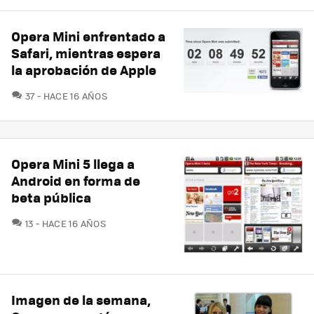
Opera Mini enfrentado a
Safari, mientras espera
la aprobación de Apple
COMENTARIOS
37
HACE 16 AÑOS
Opera Mini 5 llega a
Android en forma de
beta pública
COMENTARIOS
13
HACE 16 AÑOS
Imagen de la semana,