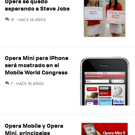
Opera se quedó
esperando a Steve Jobs
COMENTARIOS
15
HACE 16 AÑOS
Opera Mini para iPhone
será mostrado en el
Mobile World Congress
COMENTARIOS
7
HACE 16 AÑOS
Opera Mobile y Opera
Mini, principales