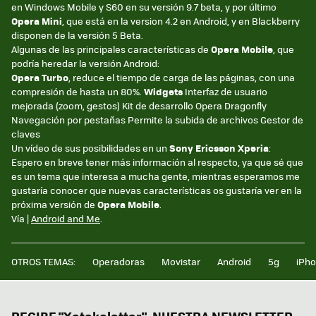
en Windows Mobile y S60 en su versión 9.7 beta, y por último
Opera Mini
, que está en la version 4.2 en Android, y en Blackberry
disponen de la versión 5 Beta.
Algunas de las principales características de
Opera Mobile
, que
podría heredar la versión Android:
Opera Turbo
, reduce el tiempo de carga de las páginas, con una
compresión de hasta un 80%.
Widgets
Interfaz de usuario
mejorada (zoom, gestos) Kit de desarrollo Opera Dragonfly
Navegación por pestañas Permite la subida de archivos Gestor de
claves
Un vídeo de sus posibilidades en un
Sony Ericsson Xperia
:
Espero en breve tener más información al respecto, ya que sé que
es un tema que interesa a mucha gente, mientras esperamos me
gustaría conocer que nuevas características os gustaría ver en la
próxima versión de
Opera Mobile
.
Vía |
Android and Me
.
OTROS TEMAS:
Operadoras
Movistar
Android
5g
iPh
RECIBE "Xatakaletter", NUESTRA NEWSLETTER