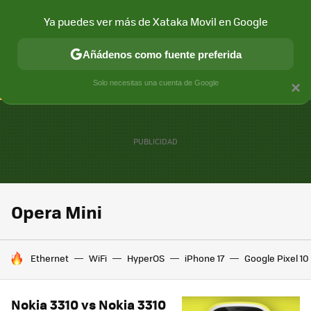
Ya puedes ver más de Xataka Movil en Google
CONECTIVIDAD
MÓVIL Y SOCIEDAD
APLICACIONES
COM
Añádenos como fuente preferida
Solo necesitas una cuenta de Google
×
Opera Mini
HOY SE HABLA DE
Ethernet
WiFi
HyperOS
iPhone 17
Google Pixel 10
Nokia 3310 vs Nokia 3310