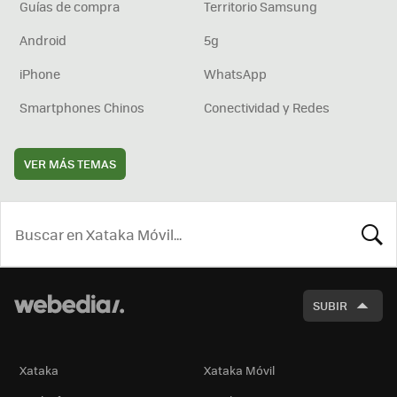
Guías de compra
Territorio Samsung
Android
5g
iPhone
WhatsApp
Smartphones Chinos
Conectividad y Redes
VER MÁS TEMAS
BUSCA
SUBIR
Xataka
Xataka Móvil