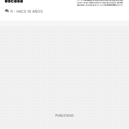
escasa
COMENTARIOS
11
HACE 16 AÑOS