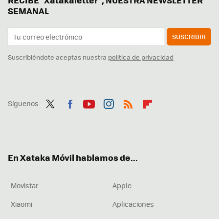
SEMANAL
SUSCRIBIR
Suscribiéndote aceptas nuestra
política de privacidad
Síguenos
Twit
Fac
You
Inst
RSS
Flip
ter
ebo
tub
agr
boa
ok
e
am
rd
En Xataka Móvil hablamos de...
Movistar
Apple
Xiaomi
Aplicaciones