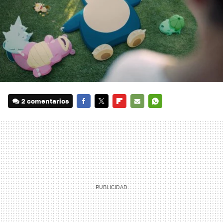
2 comentarios
FACEBOOK
TWITTER
FLIPBOARD
E-
WHATSAPP
MAIL