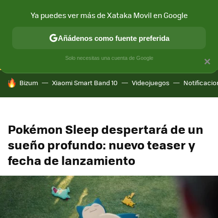
Ya puedes ver más de Xataka Movil en Google
CONECTIVIDAD
MÓVIL Y SOCIEDAD
APLICACIONES
COM
Añádenos como fuente preferida
Solo necesitas una cuenta de Google
×
HOY SE HABLA DE
Bizum
Xiaomi Smart Band 10
Videojuegos
Notificaci
Pokémon Sleep despertará de un
sueño profundo: nuevo teaser y
fecha de lanzamiento