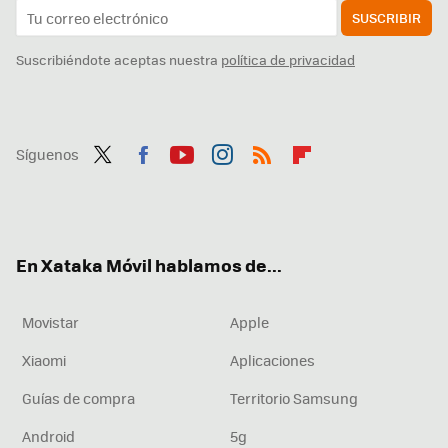
SUSCRIBIR
Suscribiéndote aceptas nuestra
política de privacidad
Síguenos
Twit
Fac
You
Inst
RSS
Flip
ter
ebo
tub
agr
boa
ok
e
am
rd
En Xataka Móvil hablamos de...
Movistar
Apple
Xiaomi
Aplicaciones
Guías de compra
Territorio Samsung
Android
5g