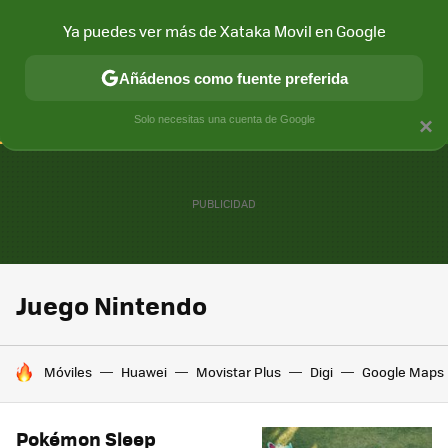
Ya puedes ver más de Xataka Movil en Google
CONECTIVIDAD
MÓVIL Y SOCIEDAD
APLICACIONES
COM
Añádenos como fuente preferida
Solo necesitas una cuenta de Google
×
Juego Nintendo
HOY SE HABLA DE
Móviles
Huawei
Movistar Plus
Digi
Google Maps
Pokémon Sleep