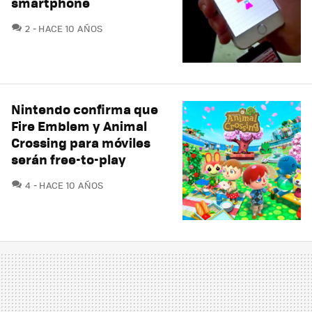
smartphone
COMENTARIOS
2
HACE 10 AÑOS
Nintendo confirma que
Fire Emblem y Animal
Crossing para móviles
serán free-to-play
COMENTARIOS
4
HACE 10 AÑOS