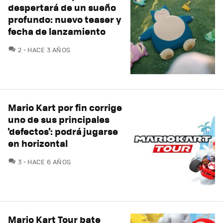
despertará de un sueño
profundo: nuevo teaser y
fecha de lanzamiento
COMENTARIOS
2
HACE 3 AÑOS
Mario Kart por fin corrige
uno de sus principales
'defectos': podrá jugarse
en horizontal
COMENTARIOS
3
HACE 6 AÑOS
Mario Kart Tour bate