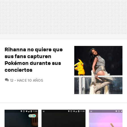
Rihanna no quiere que
sus fans capturen
Pokémon durante sus
conciertos
COMENTARIOS
12
HACE 10 AÑOS