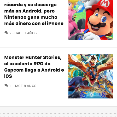
récords y se descarga
más en Android, pero
Nintendo gana mucho
más dinero con el iPhone
COMENTARIOS
2
HACE 7 AÑOS
Monster Hunter Stories,
el excelente RPG de
Capcom llega a Android e
iOS
COMENTARIOS
1
HACE 8 AÑOS