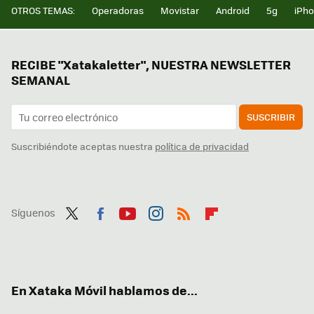
OTROS TEMAS:
Operadoras
Movistar
Android
5g
iPh
RECIBE "Xatakaletter", NUESTRA NEWSLETTER
SEMANAL
SUSCRIBIR
Suscribiéndote aceptas nuestra
política de privacidad
Síguenos
Twit
Fac
You
Inst
RSS
Flip
ter
ebo
tub
agr
boa
ok
e
am
rd
En Xataka Móvil hablamos de...