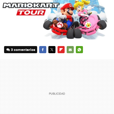
3 comentarios
FACEBOOK
TWITTER
FLIPBOARD
E-
WHATSAPP
MAIL