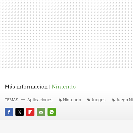
Más información |
Nintendo
TEMAS
Aplicaciones
Nintendo
Juegos
Juego N
FACEBOOK
TWITTER
FLIPBOARD
E-
WHATSAPP
MAIL