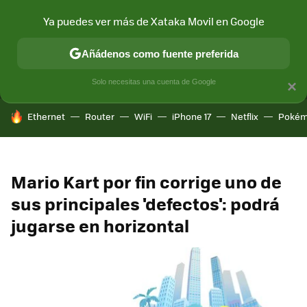
Ya puedes ver más de Xataka Movil en Google
MENÚ
NUEVO
Añádenos como fuente preferida
CONECTIVIDAD
MÓVIL Y SOCIEDAD
APLICACIONES
COM
Solo necesitas una cuenta de Google
×
HOY SE HABLA DE
Ethernet
Router
WiFi
iPhone 17
Netflix
Pokém
Mario Kart por fin corrige uno de
sus principales 'defectos': podrá
jugarse en horizontal