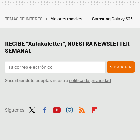
TEMAS DE INTERÉS
Mejores móviles
Samsung Galaxy S25
RECIBE "Xatakaletter", NUESTRA NEWSLETTER
SEMANAL
SUSCRIBIR
Suscribiéndote aceptas nuestra
política de privacidad
Síguenos
Twit
Fac
You
Inst
RSS
Flip
ter
ebo
tub
agr
boa
ok
e
am
rd