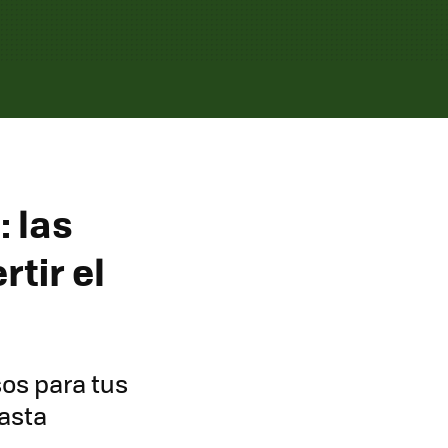
: las
tir el
os para tus
asta