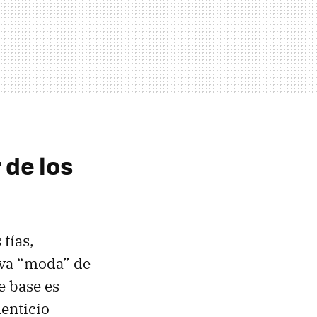
 de los
tías,
va “moda” de
e base es
menticio