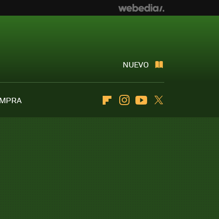
NUEVO
OMPRA
Flipboard
Instagram
Youtube
Twitter