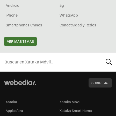
Android
5g
iPhone
WhatsApp
Smartphones Chinos
Conectividad y Redes
VER MÁS TEMAS
BUSCA
SUBIR
Xataka
Xataka Móvil
Applesfera
Xataka Smart Home