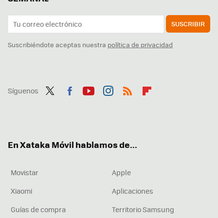
SUSCRIBIR
Suscribiéndote aceptas nuestra
política de privacidad
Síguenos
Twit
Fac
You
Inst
RSS
Flip
ter
ebo
tub
agr
boa
ok
e
am
rd
En Xataka Móvil hablamos de...
Movistar
Apple
Xiaomi
Aplicaciones
Guías de compra
Territorio Samsung