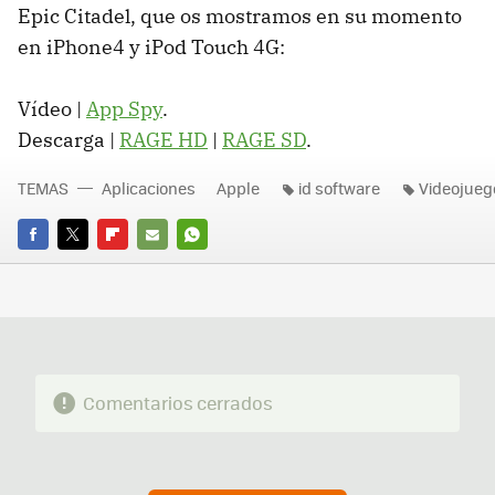
Epic Citadel, que os mostramos en su momento
en iPhone4 y iPod Touch 4G:
Vídeo |
App Spy
.
Descarga |
RAGE
HD
|
RAGE
SD
.
TEMAS
Aplicaciones
Apple
id software
Videojueg
FACEBOOK
TWITTER
FLIPBOARD
E-
WHATSAPP
MAIL
Comentarios cerrados