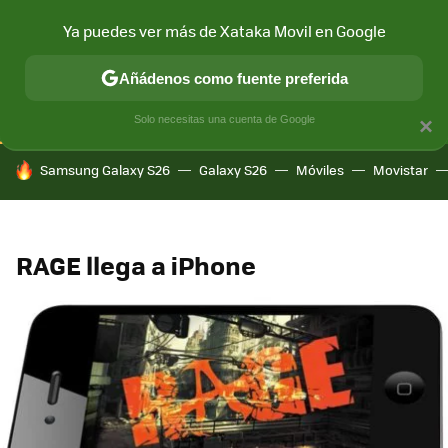
Ya puedes ver más de Xataka Movil en Google
CONECTIVIDAD
MÓVIL Y SOCIEDAD
APLICACIONES
COM
Añádenos como fuente preferida
Solo necesitas una cuenta de Google
×
HOY SE HABLA DE
Samsung Galaxy S26
Galaxy S26
Móviles
Movistar
RAGE llega a iPhone