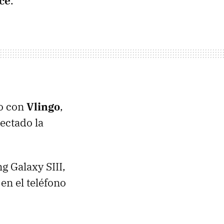
ice
.
to con
Vlingo
,
ectado la
ng Galaxy
SIII
,
en el teléfono