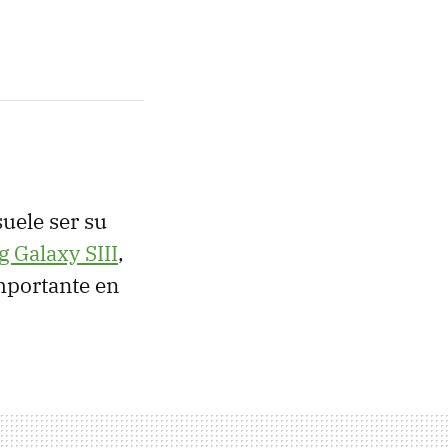
suele ser su
g Galaxy
SIII
,
mportante en