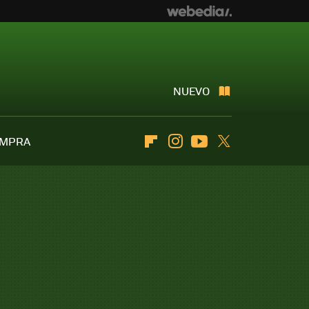
NUEVO
OMPRA
Flipboard
Instagram
Youtube
Twitter