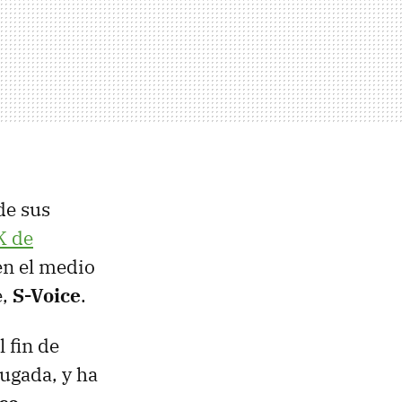
de sus
K
de
en el medio
e,
S-Voice
.
l fin de
ugada, y ha