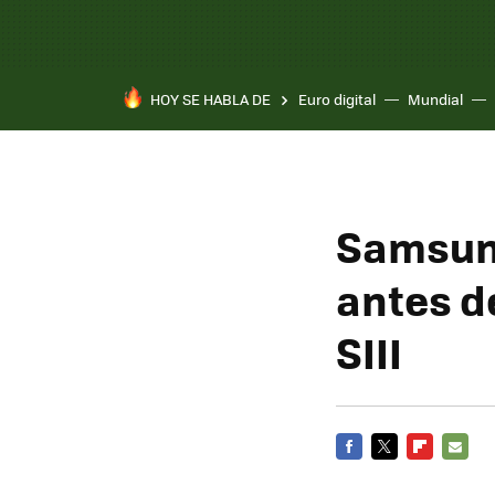
HOY SE HABLA DE
Euro digital
Mundial
Pixel 10a
Samsung
antes d
SIII
FACEBOOK
TWITTER
FLIPBOARD
E-