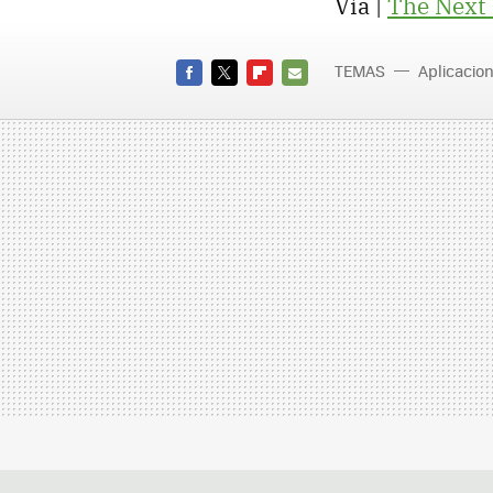
Vía |
The Next
TEMAS
Aplicacio
FACEBOOK
TWITTER
FLIPBOARD
E-
MAIL