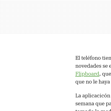
El teléfono ti
novedades se e
Flipboard
, qu
que no le haya
La aplicacicón 
semana que par