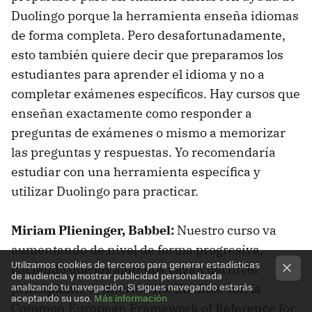
Duolingo porque la herramienta enseña idiomas
de forma completa. Pero desafortunadamente,
esto también quiere decir que preparamos los
estudiantes para aprender el idioma y no a
completar exámenes específicos. Hay cursos que
enseñan exactamente como responder a
preguntas de exámenes o mismo a memorizar
las preguntas y respuestas. Yo recomendaría
estudiar con una herramienta específica y
utilizar Duolingo para practicar.
Miriam Plieninger, Babbel:
Nuestro curso va
aumentando de nivel de forma progresiva,
Utilizamos cookies de terceros para generar estadísticas
haciendo que los alumnos vayan del nivel
de audiencia y mostrar publicidad personalizada
analizando tu navegación. Si sigues navegando estarás
principiante al intermedio. En línea con la
aceptando su uso.
Más información
Common European Framework of Reference for