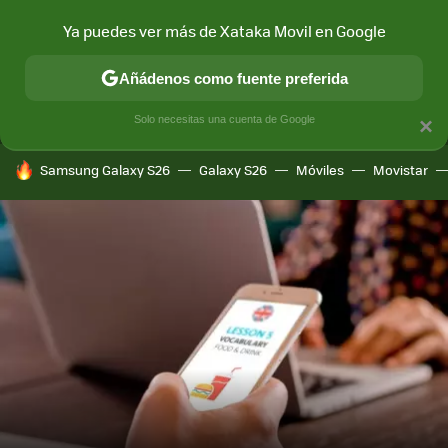
Ya puedes ver más de Xataka Movil en Google
MENÚ
NUEVO
Añádenos como fuente preferida
CONECTIVIDAD
MÓVIL Y SOCIEDAD
APLICACIONES
COM
Solo necesitas una cuenta de Google
×
HOY SE HABLA DE
Samsung Galaxy S26
Galaxy S26
Móviles
Movistar