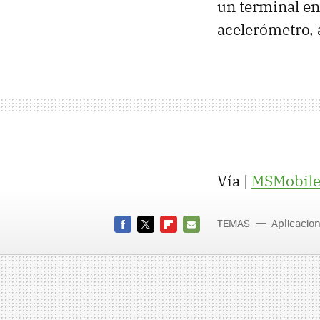
un terminal en
acelerómetro, a
Vía |
MSMobile
TEMAS
Aplicacio
FACEBOOK
TWITTER
FLIPBOARD
E-
MAIL