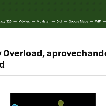
laxy S26
Móviles
Movistar
Digi
Google Maps
WiFi
 Overload, aprovechando
d