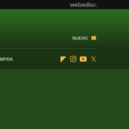
NUEVO
OMPRA
Flipboard
Instagram
Youtube
Twitter