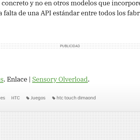
 concreto y no en otros modelos que incorpo
 falta de una API estándar entre todos los fabr
s
. Enlace |
Sensory Olverload
.
nes
HTC
Juegos
htc touch dimaond