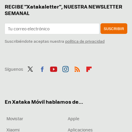
RECIBE "Xatakaletter", NUESTRA NEWSLETTER
SEMANAL
SUSCRIBIR
Suscribiéndote aceptas nuestra
política de privacidad
Síguenos
Twit
Fac
You
Inst
RSS
Flip
ter
ebo
tub
agr
boa
ok
e
am
rd
En Xataka Móvil hablamos de...
Movistar
Apple
Xiaomi
Aplicaciones