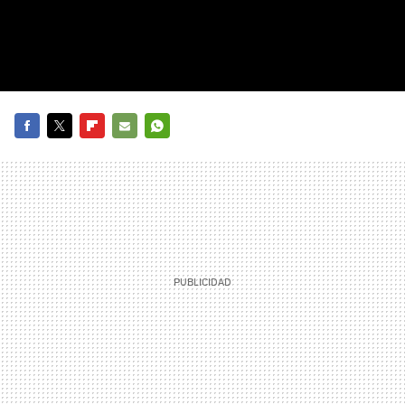
FACEBOOK
TWITTER
FLIPBOARD
E-
WHATSAPP
MAIL