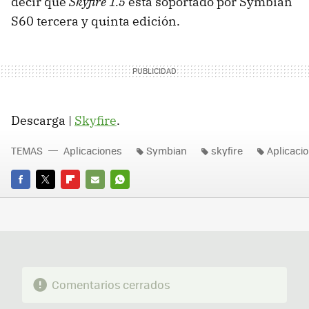
decir que
Skyfire 1.5
está soportado por Symbian
S60 tercera y quinta edición.
Descarga |
Skyfire
.
TEMAS
Aplicaciones
Symbian
skyfire
Aplicaci
FACEBOOK
TWITTER
FLIPBOARD
E-
WHATSAPP
MAIL
Comentarios cerrados