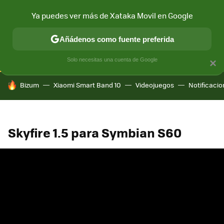
Ya puedes ver más de Xataka Movil en Google
CONECTIVIDAD
MÓVIL Y SOCIEDAD
APLICACIONES
COM
Añádenos como fuente preferida
Solo necesitas una cuenta de Google
×
HOY SE HABLA DE
Bizum
Xiaomi Smart Band 10
Videojuegos
Notificaci
Skyfire 1.5 para Symbian S60