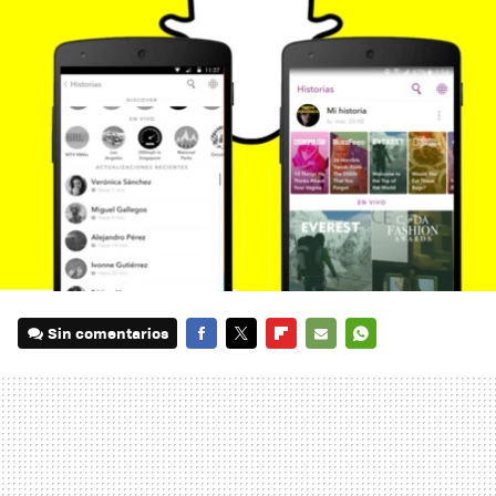
Sin comentarios
FACEBOOK
TWITTER
FLIPBOARD
E-
WHATSAPP
MAIL