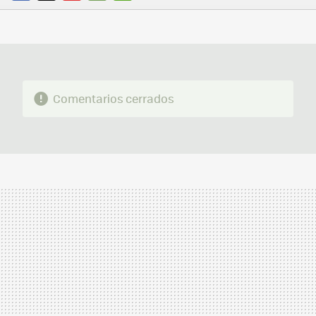
FACEBOOK
TWITTER
FLIPBOARD
E-
WHATSAPP
MAIL
Comentarios cerrados