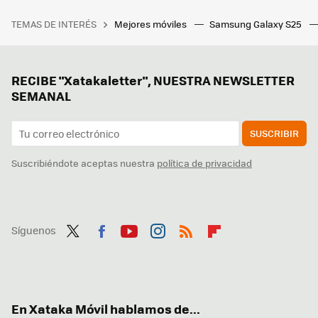
TEMAS DE INTERÉS
Mejores móviles
Samsung Galaxy S25
RECIBE "Xatakaletter", NUESTRA NEWSLETTER
SEMANAL
SUSCRIBIR
Suscribiéndote aceptas nuestra
política de privacidad
Síguenos
Twit
Fac
You
Inst
RSS
Flip
ter
ebo
tub
agr
boa
ok
e
am
rd
En Xataka Móvil hablamos de...