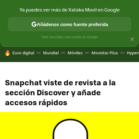
Ya puedes ver más de Xataka Movil en Google
MENÚ
NUEVO
Añádenos como fuente preferida
CONECTIVIDAD
MÓVIL Y SOCIEDAD
APLICACIONES
COM
Solo necesitas una cuenta de Google
×
HOY SE HABLA DE
Euro digital
Mundial
Móviles
Movistar Plus
Hyper
Snapchat viste de revista a la
sección Discover y añade
accesos rápidos