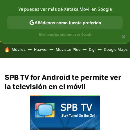
Ya puedes ver más de Xataka Movil en Google
CONECTIVIDAD
MÓVIL Y SOCIEDAD
APLICACIONES
COM
Añádenos como fuente preferida
Solo necesitas una cuenta de Google
×
HOY SE HABLA DE
Móviles
Huawei
Movistar Plus
Digi
Google Maps
SPB TV for Android te permite ver
la televisión en el móvil