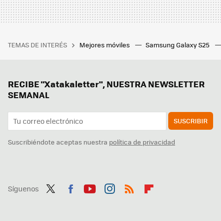
TEMAS DE INTERÉS
Mejores móviles
Samsung Galaxy S25
RECIBE "Xatakaletter", NUESTRA NEWSLETTER
SEMANAL
SUSCRIBIR
Suscribiéndote aceptas nuestra
política de privacidad
Síguenos
Twit
Fac
You
Inst
RSS
Flip
ter
ebo
tub
agr
boa