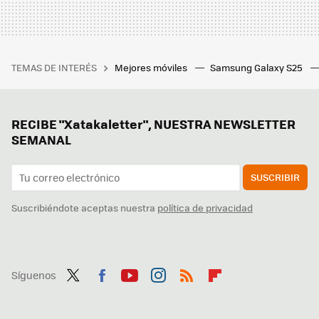
TEMAS DE INTERÉS
Mejores móviles
Samsung Galaxy S25
RECIBE "Xatakaletter", NUESTRA NEWSLETTER
SEMANAL
SUSCRIBIR
Suscribiéndote aceptas nuestra
política de privacidad
Síguenos
Twit
Fac
You
Inst
RSS
Flip
ter
ebo
tub
agr
boa