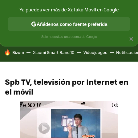
Ya puedes ver más de Xataka Movil en Google
CONECTIVIDAD
MÓVIL Y SOCIEDAD
APLICACIONES
COM
Añádenos como fuente preferida
Solo necesitas una cuenta de Google
×
HOY SE HABLA DE
Bizum
Xiaomi Smart Band 10
Videojuegos
Notificaci
Spb TV, televisión por Internet en
el móvil