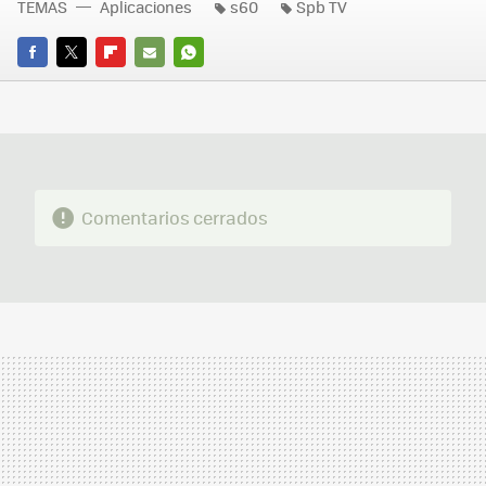
TEMAS
Aplicaciones
s60
Spb TV
FACEBOOK
TWITTER
FLIPBOARD
E-
WHATSAPP
MAIL
Comentarios cerrados